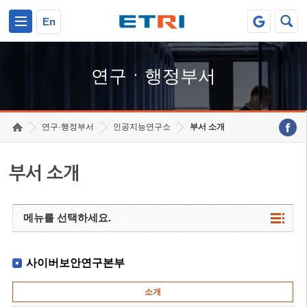
본문 바로가기
주요메뉴 바로가기
하단메뉴 바로가기
En
연구ㆍ행정부서
연구·행정부서
인공지능연구소
부서 소개
부서 소개
메뉴를 선택하세요.
사이버보안연구본부
소개