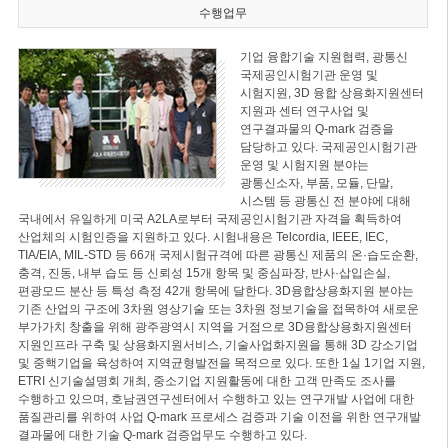
수행업무
기업 융합기술 지원협력, 광통신
국제공인시험기관 운영 및
시험지원, 3D 융합 상용화지원센터
지원과 센터 연구사업 및
연구결과물의 Q-mark 검증을
담당하고 있다. 국제공인시험기관
운영 및 시험지원 분야는
광통신소자, 부품, 모듈, 단말,
시스템 등 광통신 전 분야에 대해
국내에서 유일하게 미국 A2LA로부터 국제공인시험기관 자격을 획득하여
산업체의 시험인증을 지원하고 있다. 시험내용은 Telcordia, IEEE, IEC,
TIA/EIA, MIL-STD 등 66개 국제시험규격에 따른 광통신 제품의 온·습도순환,
충격, 진동, 내부 습도 등 신뢰성 15개 항목 및 중심파장, 반사·삽입손실,
편광모드 분산 등 특성 측정 42개 항목에 달한다. 3D융합상용화지원 분야는
기존 산업의 구조에 3차원 영상기술 또는 3차원 정보기술을 접목하여 새로운
부가가치 창출을 위해 광주광역시 지역을 거점으로 3D융합상용화지원센터
지원인프라 구축 및 상용화지원서비스, 기술사업화지원을 통해 3D 강소기업
및 중핵기업을 육성하여 지역균형발전을 목적으로 있다. 또한 1실 1기업 지원,
ETRI 신기술설명회 개최, 중소기업 지원활동에 대한 고객 만족도 조사를
수행하고 있으며, 호남권연구센터에서 수행하고 있는 연구개발 사업에 대한
품질관리를 위하여 사업 Q-mark 프로세스 검증과 기술 이전을 위한 연구개발
결과물에 대한 기술 Q-mark 검증업무도 수행하고 있다.