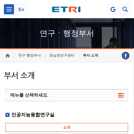
본문 바로가기
주요메뉴 바로가기
하단메뉴 바로가기
En
연구ㆍ행정부서
연구·행정부서
호남권연구센터
부서 소개
부서 소개
메뉴를 선택하세요.
인공지능융합연구실
소개