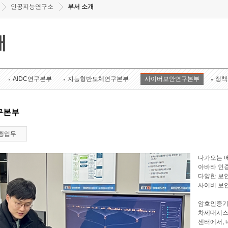
인공지능연구소
부서 소개
개
AIDC연구본부
지능형반도체연구본부
사이버보안연구본부
정책
구본부
행업무
다가오는 메
아바타 인증
다양한 보안
사이버 보
암호인증기
차세대시스
센터에서, 