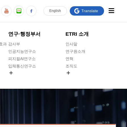
Translate
En
glish
연구·행정부서
ETRI 소개
급효과
감사부
인사말
인공지능연구소
연구원소개
피지컬AI연구소
연혁
입체통신연구소
조직도
공간미디어연구소
기타 공개정보
ADX융합연구소
원규 제·개정 예고
ICT전략연구소
연구원 고객헌장
인공지능안전연구소
ETRI CI
우주항공반도체전략연구단
주요업무연락처
대경권연구본부
찾아오시는길
호남권연구본부