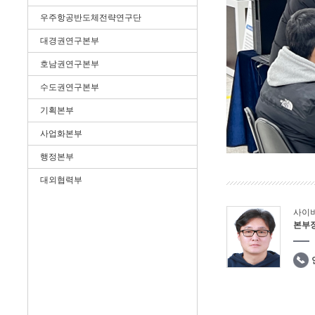
우주항공반도체전략연구단
대경권연구본부
호남권연구본부
수도권연구본부
기획본부
사업화본부
행정본부
대외협력부
사이
본부