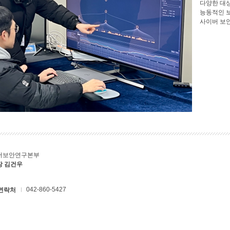
다양한 대
능동적인 
사이버 보
버보안연구본부
장 김건우
042-860-5427
연락처