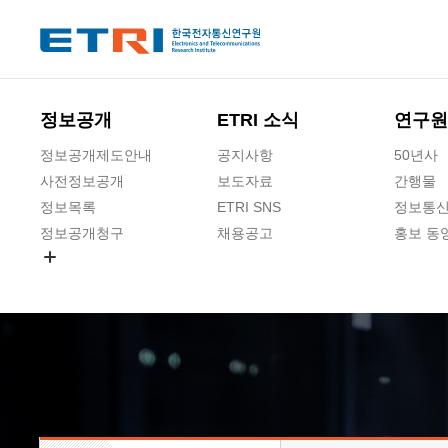
본문 바로가기
주요메뉴 바로가기
하단메뉴 바로가기
정보공개
ETRI 소식
연구원
정보공개제도안내
공지사항
50년사
사전정보공개
보도자료
간행물
정보목록
ETRI SNS
정보통신
정보공개청구
채용공고
홍보 동
경영공시
공공데이터개방
사업실명제