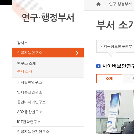
연구·행정부서
연구·행정부서
부서 소
감사부
지능정보연구본부
인공지능연구소
연구소 소개
사이버보안연
부서 소개
소개
수
피지컬AI연구소
입체통신연구소
공간미디어연구소
ADX융합연구소
ICT전략연구소
인공지능안전연구소