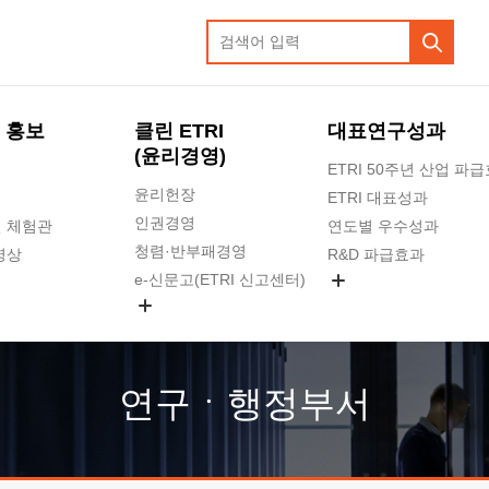
 홍보
클린 ETRI
대표연구성과
(윤리경영)
ETRI 50주년 산업 파
윤리헌장
ETRI 대표성과
인권경영
 체험관
연도별 우수성과
청렴·반부패경영
영상
R&D 파급효과
e-신문고(ETRI 신고센터)
지식공유플랫폼
공익신고
청렴포털 신고
고객의소리
연구ㆍ행정부서
수의계약 현황
부패징계 현황
감사결과공개