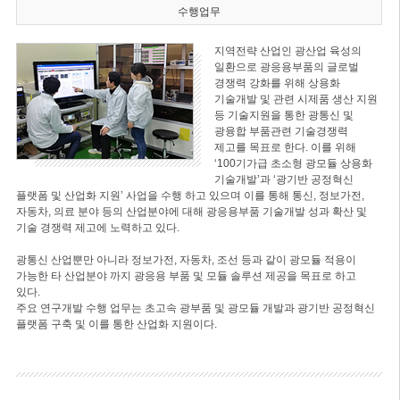
수행업무
지역전략 산업인 광산업 육성의
일환으로 광응용부품의 글로벌
경쟁력 강화를 위해 상용화
기술개발 및 관련 시제품 생산 지원
등 기술지원을 통한 광통신 및
광융합 부품관련 기술경쟁력
제고를 목표로 한다. 이를 위해
‘100기가급 초소형 광모듈 상용화
기술개발’과 ‘광기반 공정혁신
플랫폼 및 산업화 지원’ 사업을 수행 하고 있으며 이를 통해 통신, 정보가전,
자동차, 의료 분야 등의 산업분야에 대해 광응용부품 기술개발 성과 확산 및
기술 경쟁력 제고에 노력하고 있다.
광통신 산업뿐만 아니라 정보가전, 자동차, 조선 등과 같이 광모듈 적용이
가능한 타 산업분야 까지 광응용 부품 및 모듈 솔루션 제공을 목표로 하고
있다.
주요 연구개발 수행 업무는 초고속 광부품 및 광모듈 개발과 광기반 공정혁신
플랫폼 구축 및 이를 통한 산업화 지원이다.