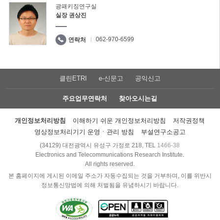
광패키징연구실
실장 권상진
062-970-6599
연락처
클린ETRI
e-신문고
공익신고
주요업무연락처
찾아오시는길
개인정보처리방침
이해하기 쉬운 개인정보처리방침
저작권정책
영상정보처리기기 운영ㆍ관리 방침
부설연구소공고
(34129) 대전광역시 유성구 가정로 218, TEL
1466-38
Electronics and Telecommunications Research Institute.
All rights reserved.
본 홈페이지에 게시된 이메일 주소가 자동수집되는 것을 거부하며, 이를 위반시
정보통신망법에 의해 처벌됨을 유념하시기 바랍니다.