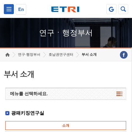
본문 바로가기
주요메뉴 바로가기
하단메뉴 바로가기
En
연구ㆍ행정부서
연구·행정부서
호남권연구센터
부서 소개
부서 소개
메뉴를 선택하세요.
광패키징연구실
소개