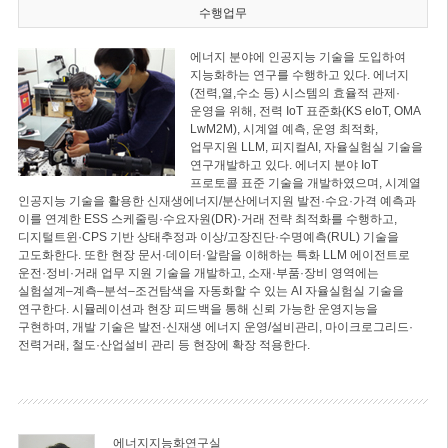
수행업무
에너지 분야에 인공지능 기술을 도입하여
지능화하는 연구를 수행하고 있다. 에너지
(전력,열,수소 등) 시스템의 효율적 관제·
운영을 위해, 전력 IoT 표준화(KS eIoT, OMA
LwM2M), 시계열 예측, 운영 최적화,
업무지원 LLM, 피지컬AI, 자율실험실 기술을
연구개발하고 있다. 에너지 분야 IoT
프로토콜 표준 기술을 개발하였으며, 시계열
인공지능 기술을 활용한 신재생에너지/분산에너지원 발전·수요·가격 예측과
이를 연계한 ESS 스케줄링·수요자원(DR)·거래 전략 최적화를 수행하고,
디지털트윈·CPS 기반 상태추정과 이상/고장진단·수명예측(RUL) 기술을
고도화한다. 또한 현장 문서·데이터·알람을 이해하는 특화 LLM 에이전트로
운전·정비·거래 업무 지원 기술을 개발하고, 소재·부품·장비 영역에는
실험설계–계측–분석–조건탐색을 자동화할 수 있는 AI 자율실험실 기술을
연구한다. 시뮬레이션과 현장 피드백을 통해 신뢰 가능한 운영지능을
구현하며, 개발 기술은 발전·신재생 에너지 운영/설비관리, 마이크로그리드·
전력거래, 철도·산업설비 관리 등 현장에 확장 적용한다.
에너지지능화연구실