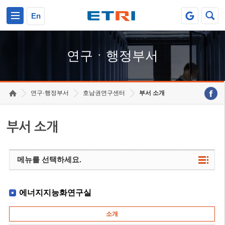
본문 바로가기
주요메뉴 바로가기
하단메뉴 바로가기
En
연구ㆍ행정부서
연구·행정부서
호남권연구센터
부서 소개
부서 소개
메뉴를 선택하세요.
에너지지능화연구실
소개