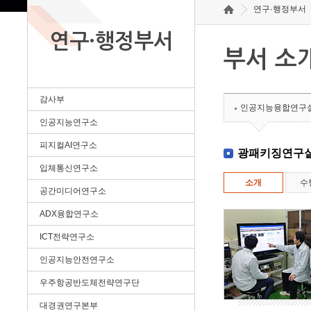
연구·행정부서
연구·행정부서
부서 소
감사부
인공지능융합연구
인공지능연구소
피지컬AI연구소
광패키징연구
입체통신연구소
소개
수
공간미디어연구소
ADX융합연구소
ICT전략연구소
인공지능안전연구소
우주항공반도체전략연구단
대경권연구본부