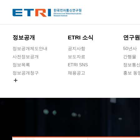
본문 바로가기
주요메뉴 바로가기
하단메뉴 바로가기
정보공개
ETRI 소식
연구원
정보공개제도안내
공지사항
50년사
사전정보공개
보도자료
간행물
정보목록
ETRI SNS
정보통신
정보공개청구
채용공고
홍보 동
경영공시
공공데이터개방
사업실명제