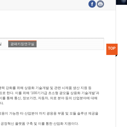
수도권연구본부
기획본부
사업화본부
행정본부
대외협력부
실
광패키징연구실
TOP
력 강화를 위해 상용화 기술개발 및 관련 시제품 생산 지원 등
 한다. 이를 위해 ‘100기가급 초소형 광모듈 상용화 기술개발’과
이를 통해 통신, 정보가전, 자동차, 의료 분야 등의 산업분야에 대해
다.
적용이 가능한 타 산업분야 까지 광응용 부품 및 모듈 솔루션 제공을
 공정혁신 플랫폼 구축 및 이를 통한 산업화 지원이다.