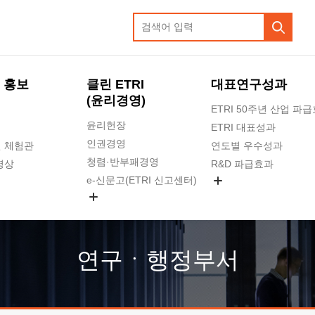
 홍보
클린 ETRI
대표연구성과
(윤리경영)
ETRI 50주년 산업 파
윤리헌장
ETRI 대표성과
인권경영
 체험관
연도별 우수성과
청렴·반부패경영
영상
R&D 파급효과
e-신문고(ETRI 신고센터)
지식공유플랫폼
공익신고
청렴포털 신고
고객의소리
연구ㆍ행정부서
수의계약 현황
부패징계 현황
감사결과공개