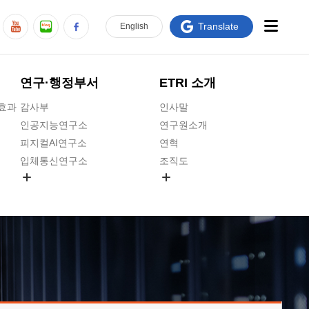
Translate
En
glish
연구·행정부서
ETRI 소개
급효과
감사부
인사말
인공지능연구소
연구원소개
피지컬AI연구소
연혁
입체통신연구소
조직도
공간미디어연구소
기타 공개정보
ADX융합연구소
원규 제·개정 예고
ICT전략연구소
연구원 고객헌장
인공지능안전연구소
ETRI CI
우주항공반도체전략연구단
주요업무연락처
대경권연구본부
찾아오시는길
호남권연구본부