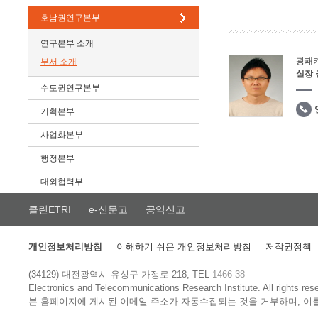
호남권연구본부
연구본부 소개
광패
부서 소개
실장
수도권연구본부
기획본부
사업화본부
행정본부
대외협력부
클린ETRI
e-신문고
공익신고
개인정보처리방침
이해하기 쉬운 개인정보처리방침
저작권정책
(34129) 대전광역시 유성구 가정로 218, TEL
1466-38
Electronics and Telecommunications Research Institute.
All rights res
본 홈페이지에 게시된 이메일 주소가 자동수집되는 것을 거부하며, 이