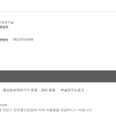
키징연구실
 권상진
062-970-6599
연락처
영상정보처리기기 운영ㆍ관리 방침
부설연구소공고
erved.
를 위반시 정보통신망법에 의해 처벌됨을 유념하시기 바랍니다.