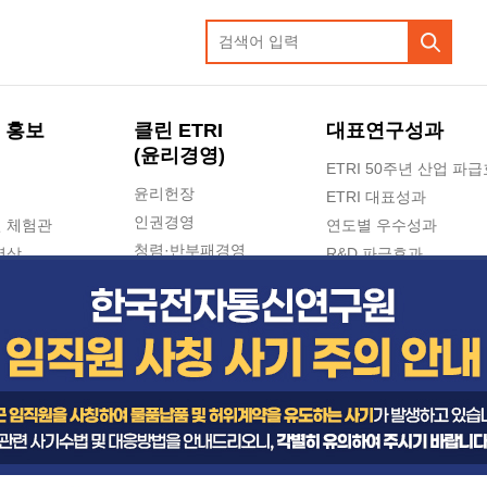
 홍보
클린 ETRI
대표연구성과
(윤리경영)
ETRI 50주년 산업 파
윤리헌장
ETRI 대표성과
인권경영
 체험관
연도별 우수성과
청렴·반부패경영
영상
R&D 파급효과
e-신문고(ETRI 신고센터)
지식공유플랫폼
공익신고
청렴포털 신고
고객의소리
수의계약 현황
부패징계 현황
감사결과공개