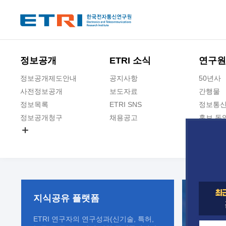
본문 바로가기
주요메뉴 바로가기
정보공개
ETRI 소식
연구원
정보공개제도안내
공지사항
50년사
사전정보공개
보도자료
간행물
정보목록
ETRI SNS
정보통신
정보공개청구
채용공고
홍보 동
경영공시
공공데이터개방
사업실명제
지식공유
플랫폼
ETRI 연구자의 연구성과(신기술, 특허,