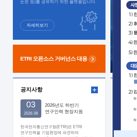
논문 등)를 공유하기 위한 플랫폼입니다.
자세히보기
ETRI 오픈소스
거버넌스 대응
공지사항
보도자
03
2026년도 하반기
연구인력 현장지원
2026.08
희망기업 신청/접수
한국전자통신연구원(ETRI)은 ETRI
연구인력을 기업현장에 파견하여