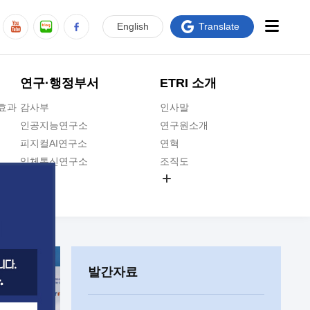
En
glish
Translate
연구·행정부서
ETRI 소개
급효과
감사부
인사말
인공지능연구소
연구원소개
피지컬AI연구소
연혁
입체통신연구소
조직도
공간미디어연구소
기타 공개정보
ADX융합연구소
원규 제·개정 예고
ICT전략연구소
연구원 고객헌장
인공지능안전연구소
ETRI CI
우주항공반도체전략연구단
주요업무연락처
발간자료
대경권연구본부
찾아오시는길
호남권연구본부