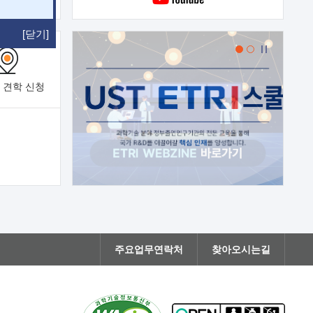
[닫기]
 견학
신청
주요업무연락처
찾아오시는길