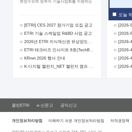
현장수요에 맞추어 기술사업화를 지원하는
『연구인력 현장지원』프로그램을
운영하고 있습니다.이에 연구인력의 지원을
오늘 하
희망하는 중소.중견기업에서는 신청하여
주시기 바랍니다.
2026년 8월
[ETRI] CES 2027 참가기업 모집 공고
한국전자통신연구원장
1. 추진개요

ETRI 기술 스케일업 R&BD 사업 공고
추진목적: ETRI 인력을 기업현장에 파견.
기술지원을 실시함으로써 ETRI 개발기술의
2026년 ETRI 지식재산권 유상양도계약 수요조사 공고
사업화를 지원하여 사업화성과를
ETRI 테크비즈 인사이트 8호(TechBiz Insight Vol.8) 발간
극대화하고, 지원기업을 강견기업으로
육성하고자 함.
 신청자격: ETRI
KRnet 2026 행사 안내
협력기업 및 일반 ICT 중소기업* 협력기업:
K-디지털 챌린지_NET 챌린지 캠프 시즌13 안내
ETRI 창업/연구소기업, 기술이전/출자기업
등 ETRI 개발기술을 사업화하고자 하는
기업
 파견기간: 1년 이상 [최대 3년까지
연속지원 가능]* 연속지원은 지원완료
시점에서 당해 지원실적과 차기 지원계획을
평가하여 결정
 기업부담: 연구인력
연봉기준 30 ~ 40%* (1년차) 연봉의 30%,
클린ETRI
e-신문고
공익신고
(2 ~ 3년차) 연봉의 40%
 추진일정(1)
희망기업 신청/접수(2)희망인력-희망기업
매칭(3)현장조사/ 선정(심의)(4)협약체결
개인정보처리방침
이해하기 쉬운 개인정보처리방침
저작권정책
(5)기업파견8월 3일 ~ 14일
8월 17일 ~
26일
9월초순
9월 중순
10월 이후*