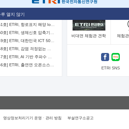
[2026-52호] ETRI, ITU-T 자율주행차 국제표준화 주도한다
루 열지 않기
[2026-51호] ETRI, 항로표지 해양 IoT 무선통신체계 개발 나선다
[2026-50호] ETRI, 생체신호 압축기술 국제표준 채택...의료 AI 시대 연다
비대면
체험관 견학
체험관
[2026-49호] ETRI, 대한민국 ICT 50년 역사를 담은 온라인 50년사 공개
[2026-48호] ETRI, 감염 걱정없는 공중 터치 인터페이스 시대 연다
[2026-47호] ETRI, AI 기반 주파수 예측기술 국제표준 이끌어
[2026-46호] ETRI, 출연연 오픈소스 협의체 '범출연연'으로 확대 운영
ETRI SNS
영상정보처리기기 운영ㆍ관리 방침
부설연구소공고