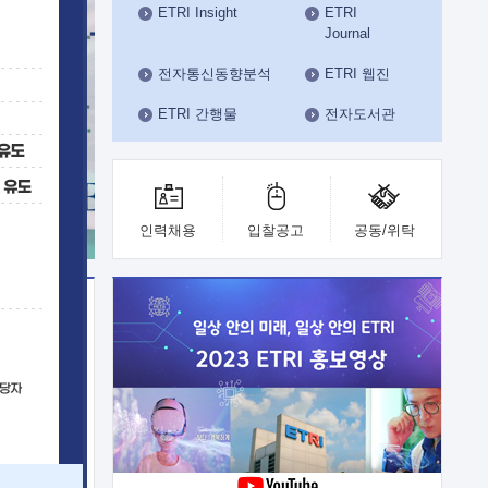
ETRI Insight
ETRI
수도권연구본부
Journal
기획본부
사업화본부
전자통신동향분석
ETRI 웹진
행정본부
ETRI 간행물
전자도서관
대외협력부
인력채용
입찰공고
공동/위탁
이전
업 지원
능 기술
체실험실