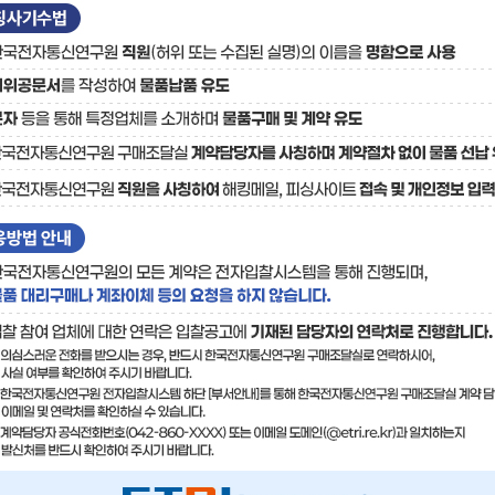
료
기술사업화플랫폼/기술
기술예고
중소기
보유특허
이전가
융합기술연구생산센터
반도