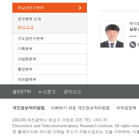
호남권연구본부
연구본부 소개
엣지
부서 소개
실장
수도권연구본부
기획본부
사업화본부
행정본부
대외협력부
클린ETRI
e-신문고
공익신고
개인정보처리방침
이해하기 쉬운 개인정보처리방침
저작권정책
(34129) 대전광역시 유성구 가정로 218, TEL
1466-38
Electronics and Telecommunications Research Institute.
All rights res
본 홈페이지에 게시된 이메일 주소가 자동수집되는 것을 거부하며, 이