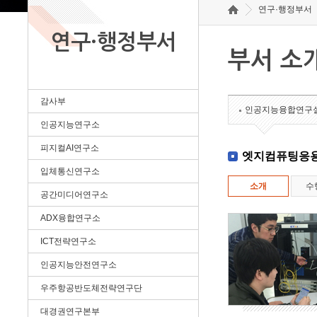
연구·행정부서
연구·행정부서
부서 소
감사부
인공지능융합연구
인공지능연구소
피지컬AI연구소
엣지컴퓨팅응
입체통신연구소
소개
수
공간미디어연구소
ADX융합연구소
ICT전략연구소
인공지능안전연구소
우주항공반도체전략연구단
대경권연구본부