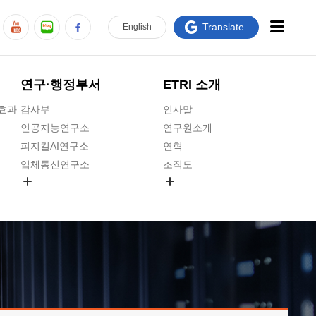
Translate
En
glish
연구·행정부서
ETRI 소개
급효과
감사부
인사말
인공지능연구소
연구원소개
피지컬AI연구소
연혁
입체통신연구소
조직도
공간미디어연구소
기타 공개정보
ADX융합연구소
원규 제·개정 예고
ICT전략연구소
연구원 고객헌장
인공지능안전연구소
ETRI CI
우주항공반도체전략연구단
주요업무연락처
대경권연구본부
찾아오시는길
호남권연구본부