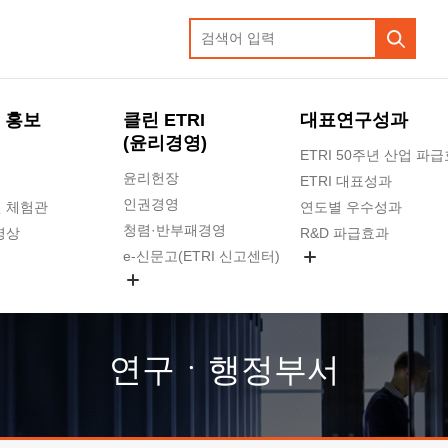
 홍보
클린 ETRI
대표연구성과
(윤리경영)
ETRI 50주년 산업 파
윤리헌장
ETRI 대표성과
인권경영
 체험관
연도별 우수성과
청렴·반부패경영
영상
R&D 파급효과
e-신문고(ETRI 신고센터)
지식공유플랫폼
공익신고
청렴포털 신고
고객의소리
연구ㆍ행정부서
수의계약 현황
부패징계 현황
감사결과공개