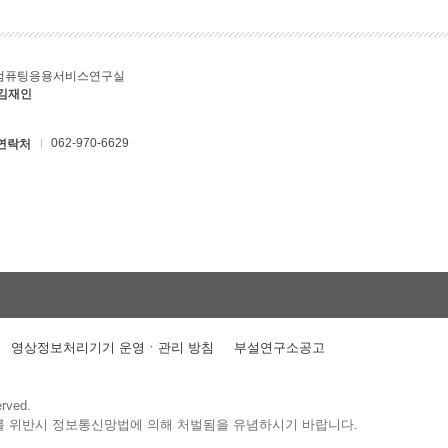
컴퓨팅응용서비스연구실
 김재인
062-970-6629
연락처
영상정보처리기기 운영ㆍ관리 방침
부설연구소공고
erved.
를 위반시 정보통신망법에 의해 처벌됨을 유념하시기 바랍니다.