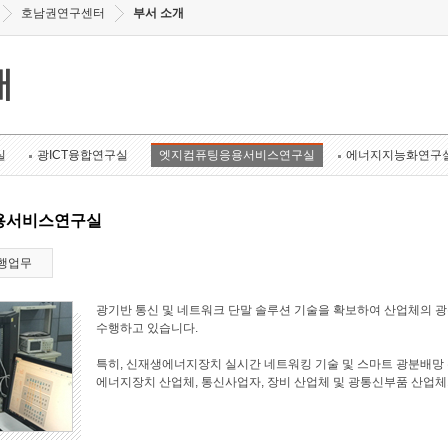
호남권연구센터
부서 소개
개
실
광ICT융합연구실
엣지컴퓨팅응용서비스연구실
에너지지능화연구
용서비스연구실
행업무
광기반 통신 및 네트워크 단말 솔루션 기술을 확보하여 산업체의 
수행하고 있습니다.
특히, 신재생에너지장치 실시간 네트워킹 기술 및 스마트 광분배망 
에너지장치 산업체, 통신사업자, 장비 산업체 및 광통신부품 산업체