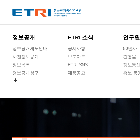
본문 바로가기
주요메뉴 바로가기
하단메뉴 바로가기
정보공개
ETRI 소식
연구원
정보공개제도안내
공지사항
50년사
사전정보공개
보도자료
간행물
정보목록
ETRI SNS
정보통신
정보공개청구
채용공고
홍보 동
경영공시
공공데이터개방
사업실명제