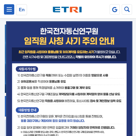
본문 바로가기
주요메뉴 바로가기
En
지식공유
ETRI 오픈소스
플랫폼
거버넌스 대응
발간자료