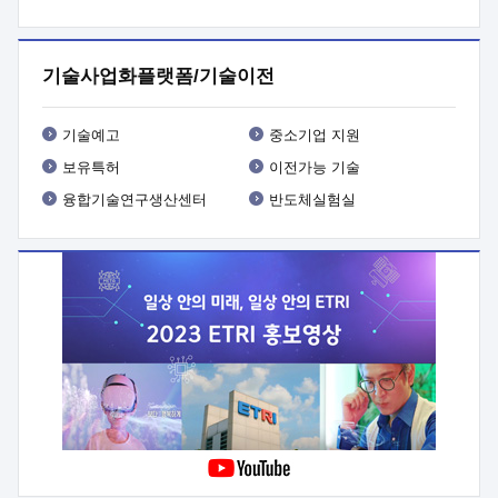
프로그램 개발
 상세이력ㅇ(붙 임1) 대상인력 A 상세이력ㅇ(붙
임2) 대상인력 B 상세이력
3. 신청방법 및 향후일정 등

신청방법: 이메일 (verdi@etri.re.kr)* <별첨양식>을 작성하여
기술사업화플랫폼/기술이전
제출
 문 의 처: ETRI사업화본부 기업성장지원부
기업성장지원전략실ㅇ오경석 책임 연구원 (T. 042-860-5076,
verdi@etri.re.kr)
 제출양식
ㅇ(별첨양식) ETRI연구인력
기술예고
중소기업 지원
현장지원 신청서 (기업)
보유특허
이전가능 기술
융합기술연구생산센터
반도체실험실