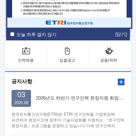
ETRI Insight
ETRI Journal
전자통신동향분석
ETRI 웹진
ETRI 간행물
전자도서관
[닫기]
오늘 하루 열지 않기
인력채용
입찰공고
공동/위탁
공지사항
03
2026년도 하반기 연구인력 현장지원 희망기업 신청/접수
2026.08
한국전자통신연구원(ETRI)은 ETRI 연구인력을 기업현장에
파견하여 현장수요에 맞추어 기술사업화를 지원하는 『연구인력
현장지원』프로그램을 운영하고 있습니다.이에 연구인력의
지원을 희망하는 중소.중견기업에서는 신청하여 주시기