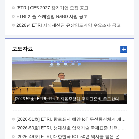
바랍니다.
2026년 8월 한국전자통신연구원장
1. 추진개요

추진목적: ETRI 인력을 기업현장에 파견. 기술지원을
[ETRI] CES 2027 참가기업 모집 공고
실시함으로써 ETRI 개발기술의 사업화를 지원하여
ETRI 기술 스케일업 R&BD 사업 공고
사업화성과를 극대화하고, 지원기업을 강견기업으로 육성하고자
함.
2026년 ETRI 지식재산권 유상양도계약 수요조사 공고
 신청자격: ETRI 협력기업 및 일반 ICT 중소기업*
협력기업: ETRI 창업/연구소기업, 기술이전/출자기업 등 ETRI
개발기술을 사업화하고자 하는 기업
 파견기간: 1년 이상
[최대 3년까지 연속지원 가능]* 연속지원은 지원완료 시점에서
보도자료
당해 지원실적과 차기 지원계획을 평가하여 결정
 기업부담:
연구인력 연봉기준 30 ~ 40%* (1년차) 연봉의 30%, (2 ~ 3년차)
연봉의 40%
 추진일정(1)희망기업 신청/접수(2)희망인력-
희망기업 매칭(3)현장조사/ 선정(심의)(4)협약체결(5)
기업파견8월 3일 ~ 14일
8월 17일 ~ 26일
9월초순
9월 중순
10월 이후* 상기일정은 희망인력-희망기업간 매칭 원활시를
가정한 것으로 상황에 따라 상당기간 일정이 지연될 수 있음. **
(1)희망인력-희망기업간 적합성이 낮다고 판단되거나, (2)
희망인력이 파견의사를 철회할 경우 후속 절차가 진행되지 않을
[2026-52호] ETRI, ITU-T 자율주행차 국제표준화 주도한다
수 있음.2. 현장지원 희망인력 및 상세이력
 희망인력
목록기술분야연구인력번호지원가능 기술반도체/
전자소자A반도체 소자(trasistor/diode) 제작 공정 전자소자 제작
[2026-51호] ETRI, 항로표지 해양 IoT 무선통신체계 개발 나선다
공정(FET / SBD 등 )유기물 반도체 소재 및 소자 설계, 합성 및
제작바이오센서 설계/제작토양/수질/가스 센서 설계/
[2026-50호] ETRI, 생체신호 압축기술 국제표준 채택...의료 AI 시대 연다
제작광소자응용B광 센서 및 응용 시스템시스템 제어 및 데이터
[2026-49호] ETRI, 대한민국 ICT 50년 역사를 담은 온라인 50년사 공개
처리FPGA 제어, VHDL 프로그램 개발Labview, Python, C