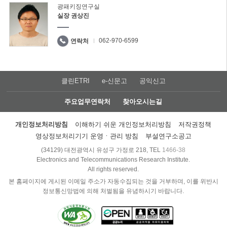
광패키징연구실
실장 권상진
062-970-6599
연락처
클린ETRI
e-신문고
공익신고
주요업무연락처
찾아오시는길
개인정보처리방침
이해하기 쉬운 개인정보처리방침
저작권정책
영상정보처리기기 운영ㆍ관리 방침
부설연구소공고
(34129) 대전광역시 유성구 가정로 218, TEL
1466-38
Electronics and Telecommunications Research Institute.
All rights reserved.
본 홈페이지에 게시된 이메일 주소가 자동수집되는 것을 거부하며, 이를 위반시
정보통신망법에 의해 처벌됨을 유념하시기 바랍니다.