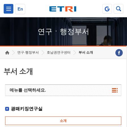
본문 바로가기
주요메뉴 바로가기
하단메뉴 바로가기
En
연구ㆍ행정부서
연구·행정부서
호남권연구센터
부서 소개
부서 소개
메뉴를 선택하세요.
광패키징연구실
소개