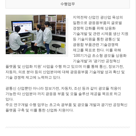
수행업무
지역전략 산업인 광산업 육성의
일환으로 광응용부품의 글로벌
경쟁력 강화를 위해 상용화
기술개발 및 관련 시제품 생산 지원
등 기술지원을 통한 광통신 및
광융합 부품관련 기술경쟁력
제고를 목표로 한다. 이를 위해
‘100기가급 초소형 광모듈 상용화
기술개발’과 ‘광기반 공정혁신
플랫폼 및 산업화 지원’ 사업을 수행 하고 있으며 이를 통해 통신, 정보가전,
자동차, 의료 분야 등의 산업분야에 대해 광응용부품 기술개발 성과 확산 및
기술 경쟁력 제고에 노력하고 있다.
광통신 산업뿐만 아니라 정보가전, 자동차, 조선 등과 같이 광모듈 적용이
가능한 타 산업분야 까지 광응용 부품 및 모듈 솔루션 제공을 목표로 하고
있다.
주요 연구개발 수행 업무는 초고속 광부품 및 광모듈 개발과 광기반 공정혁신
플랫폼 구축 및 이를 통한 산업화 지원이다.