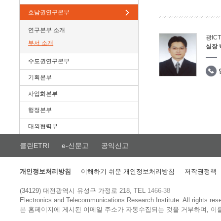
호남권연구본부
연구본부 소개
광IC
부서 소개
실장
수도권연구본부
기획본부
사업화본부
행정본부
대외협력부
클린ETRI
e-신문고
공익신고
개인정보처리방침
이해하기 쉬운 개인정보처리방침
저작권정책
(34129) 대전광역시 유성구 가정로 218, TEL
1466-38
Electronics and Telecommunications Research Institute.
All rights res
본 홈페이지에 게시된 이메일 주소가 자동수집되는 것을 거부하며, 이