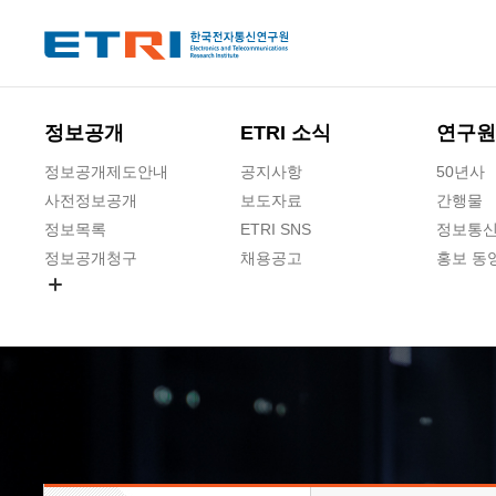
본문 바로가기
주요메뉴 바로가기
하단메뉴 바로가기
정보공개
ETRI 소식
연구원
정보공개제도안내
공지사항
50년사
사전정보공개
보도자료
간행물
정보목록
ETRI SNS
정보통신
정보공개청구
채용공고
홍보 동
경영공시
공공데이터개방
사업실명제