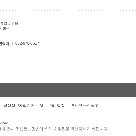
T융합연구실
 박형준
062-970-6617
연락처
영상정보처리기기 운영ㆍ관리 방침
부설연구소공고
erved.
를 위반시 정보통신망법에 의해 처벌됨을 유념하시기 바랍니다.