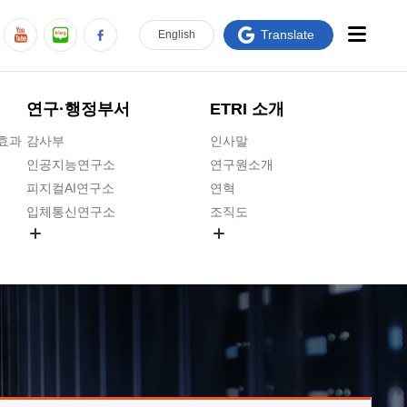
Translate
En
glish
연구·행정부서
ETRI 소개
급효과
감사부
인사말
인공지능연구소
연구원소개
피지컬AI연구소
연혁
입체통신연구소
조직도
공간미디어연구소
기타 공개정보
ADX융합연구소
원규 제·개정 예고
ICT전략연구소
연구원 고객헌장
인공지능안전연구소
ETRI CI
우주항공반도체전략연구단
주요업무연락처
대경권연구본부
찾아오시는길
호남권연구본부