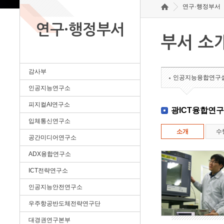
연구·행정부서
연구·행정부서
부서 소
감사부
인공지능융합연구
인공지능연구소
피지컬AI연구소
광ICT융합연
입체통신연구소
소개
수
공간미디어연구소
ADX융합연구소
ICT전략연구소
인공지능안전연구소
우주항공반도체전략연구단
대경권연구본부