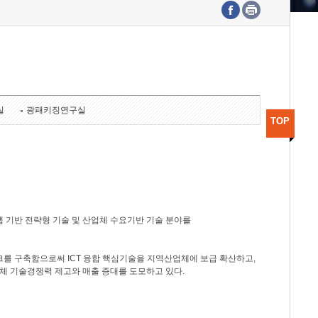
수도권연구본부
기획본부
사업화본부
행정본부
대외협력부
실
광패키징연구실
TOP
 기반 전략형 기술 및 산업체 수요기반 기술 분야를
를 구축함으로써 ICT 융합 핵심기술을 지역산업체에 보급 확산하고,
체 기술경쟁력 제고와 매출 증대를 도모하고 있다.