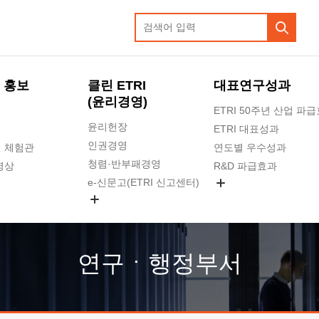
 홍보
클린 ETRI
대표연구성과
(윤리경영)
ETRI 50주년 산업 파
윤리헌장
ETRI 대표성과
인권경영
 체험관
연도별 우수성과
청렴·반부패경영
영상
R&D 파급효과
e-신문고(ETRI 신고센터)
지식공유플랫폼
공익신고
청렴포털 신고
고객의소리
연구ㆍ행정부서
수의계약 현황
부패징계 현황
감사결과공개