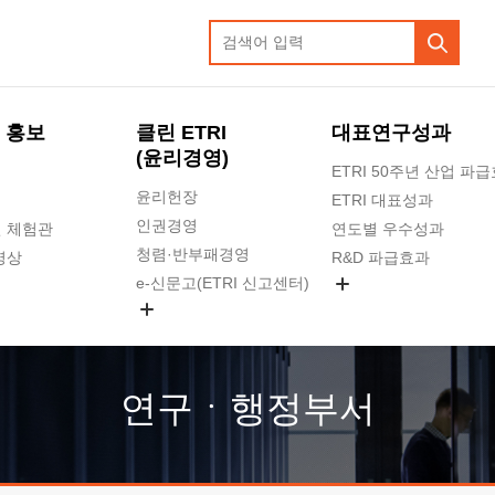
 홍보
클린 ETRI
대표연구성과
(윤리경영)
ETRI 50주년 산업 파
윤리헌장
ETRI 대표성과
인권경영
 체험관
연도별 우수성과
청렴·반부패경영
영상
R&D 파급효과
e-신문고(ETRI 신고센터)
지식공유플랫폼
공익신고
청렴포털 신고
고객의소리
연구ㆍ행정부서
수의계약 현황
부패징계 현황
감사결과공개