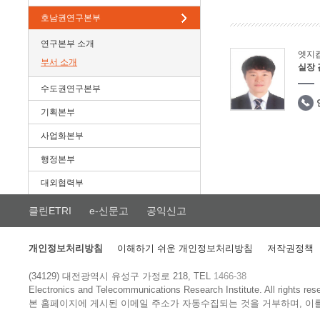
호남권연구본부
연구본부 소개
엣지
부서 소개
실장
수도권연구본부
기획본부
사업화본부
행정본부
대외협력부
클린ETRI
e-신문고
공익신고
개인정보처리방침
이해하기 쉬운 개인정보처리방침
저작권정책
(34129) 대전광역시 유성구 가정로 218, TEL
1466-38
Electronics and Telecommunications Research Institute.
All rights res
본 홈페이지에 게시된 이메일 주소가 자동수집되는 것을 거부하며, 이