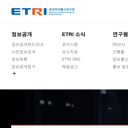
본문 바로가기
주요메뉴 바로가기
하단메뉴 바로가기
정보공개
ETRI 소식
연구원
정보공개제도안내
공지사항
50년사
사전정보공개
보도자료
간행물
정보목록
ETRI SNS
정보통신
정보공개청구
채용공고
홍보 동
경영공시
공공데이터개방
사업실명제