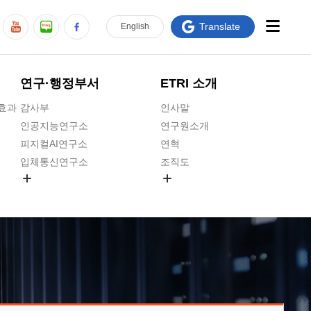
Translate
En
glish
연구·행정부서
ETRI 소개
급효과
감사부
인사말
인공지능연구소
연구원소개
피지컬AI연구소
연혁
입체통신연구소
조직도
공간미디어연구소
기타 공개정보
ADX융합연구소
원규 제·개정 예고
ICT전략연구소
연구원 고객헌장
인공지능안전연구소
ETRI CI
우주항공반도체전략연구단
주요업무연락처
대경권연구본부
찾아오시는길
호남권연구본부