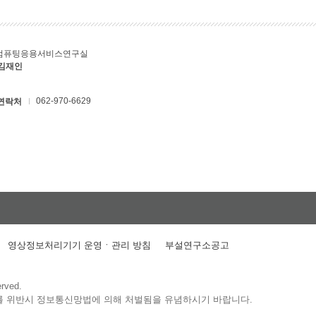
컴퓨팅응용서비스연구실
 김재인
062-970-6629
연락처
영상정보처리기기 운영ㆍ관리 방침
부설연구소공고
erved.
를 위반시 정보통신망법에 의해 처벌됨을 유념하시기 바랍니다.