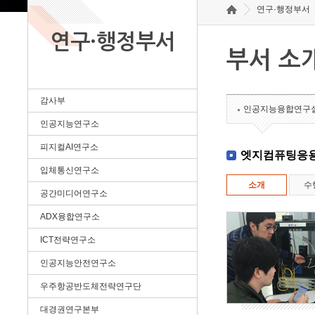
연구·행정부서
연구·행정부서
부서 소
감사부
인공지능융합연구
인공지능연구소
피지컬AI연구소
엣지컴퓨팅응
입체통신연구소
소개
수
공간미디어연구소
ADX융합연구소
ICT전략연구소
인공지능안전연구소
우주항공반도체전략연구단
대경권연구본부