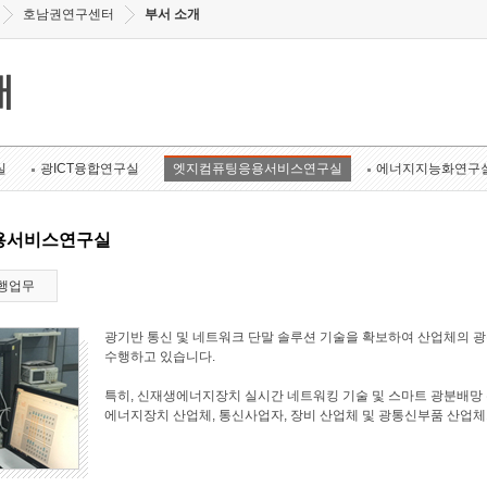
호남권연구센터
부서 소개
개
실
광ICT융합연구실
엣지컴퓨팅응용서비스연구실
에너지지능화연구
용서비스연구실
행업무
광기반 통신 및 네트워크 단말 솔루션 기술을 확보하여 산업체의 
수행하고 있습니다.
특히, 신재생에너지장치 실시간 네트워킹 기술 및 스마트 광분배망 
에너지장치 산업체, 통신사업자, 장비 산업체 및 광통신부품 산업체