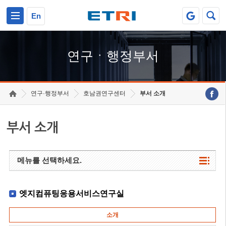
본문 바로가기
주요메뉴 바로가기
하단메뉴 바로가기
En
연구ㆍ행정부서
연구·행정부서
호남권연구센터
부서 소개
부서 소개
메뉴를 선택하세요.
엣지컴퓨팅응용서비스연구실
소개