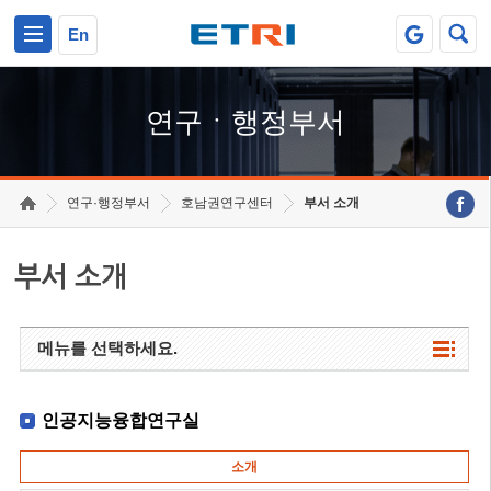
본문 바로가기
주요메뉴 바로가기
하단메뉴 바로가기
En
연구ㆍ행정부서
연구·행정부서
호남권연구센터
부서 소개
부서 소개
메뉴를 선택하세요.
인공지능융합연구실
소개