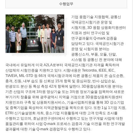
수행업무
기업 융합기술 지원협력, 광통신
국제공인시험기관 운영 및
시험지원, 3D 융합 상용화지원센터
지원과 센터 연구사업 및
연구결과물의 Q-mark 검증을
담당하고 있다. 국제공인시험기관
운영 및 시험지원 분야는
광통신소자, 부품, 모듈, 단말,
시스템 등 광통신 전 분야에 대해
국내에서 유일하게 미국 A2LA로부터 국제공인시험기관 자격을 획득하여
산업체의 시험인증을 지원하고 있다. 시험내용은 Telcordia, IEEE, IEC,
TIA/EIA, MIL-STD 등 66개 국제시험규격에 따른 광통신 제품의 온·습도순환,
충격, 진동, 내부 습도 등 신뢰성 15개 항목 및 중심파장, 반사·삽입손실,
편광모드 분산 등 특성 측정 42개 항목에 달한다. 3D융합상용화지원 분야는
기존 산업의 구조에 3차원 영상기술 또는 3차원 정보기술을 접목하여 새로운
부가가치 창출을 위해 광주광역시 지역을 거점으로 3D융합상용화지원센터
지원인프라 구축 및 상용화지원서비스, 기술사업화지원을 통해 3D 강소기업
및 중핵기업을 육성하여 지역균형발전을 목적으로 있다. 또한 1실 1기업 지원,
ETRI 신기술설명회 개최, 중소기업 지원활동에 대한 고객 만족도 조사를
수행하고 있으며, 호남권연구센터에서 수행하고 있는 연구개발 사업에 대한
품질관리를 위하여 사업 Q-mark 프로세스 검증과 기술 이전을 위한 연구개발
결과물에 대한 기술 Q-mark 검증업무도 수행하고 있다.