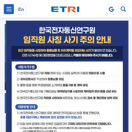
본문 바로가기
주요메뉴 바로가기
En
지식공유
ETRI 오픈소스
플랫폼
거버넌스 대응
발간자료