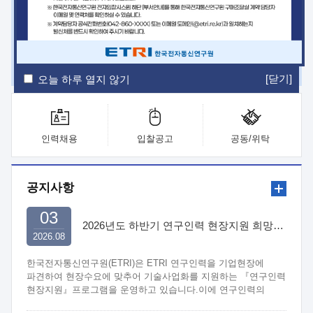
ETRI Insight
ETRI Journal
전자통신동향분석
ETRI 웹진
ETRI 간행물
전자도서관
[닫기]
오늘 하루 열지 않기
인력채용
입찰공고
공동/위탁
공지사항
03
2026년도 하반기 연구인력 현장지원 희망기업 신청/접수
2026.08
한국전자통신연구원(ETRI)은 ETRI 연구인력을 기업현장에
파견하여 현장수요에 맞추어 기술사업화를 지원하는 『연구인력
현장지원』프로그램을 운영하고 있습니다.이에 연구인력의
지원을 희망하는 중소.중견기업에서는 신청하여 주시기