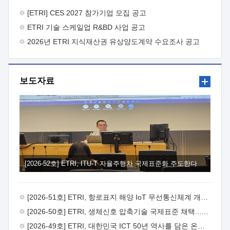
바랍니다.
2026년 8월 한국전자통신연구원장
1. 추진개요

추진목적: ETRI 인력을 기업현장에 파견. 기술지원을
[ETRI] CES 2027 참가기업 모집 공고
실시함으로써 ETRI 개발기술의 사업화를 지원하여
ETRI 기술 스케일업 R&BD 사업 공고
사업화성과를 극대화하고, 지원기업을 강견기업으로 육성하고자
함.
2026년 ETRI 지식재산권 유상양도계약 수요조사 공고
 신청자격: ETRI 협력기업 및 일반 ICT 중소기업*
협력기업: ETRI 창업/연구소기업, 기술이전/출자기업 등 ETRI
개발기술을 사업화하고자 하는 기업
 파견기간: 1년 이상
[최대 3년까지 연속지원 가능]* 연속지원은 지원완료 시점에서
보도자료
당해 지원실적과 차기 지원계획을 평가하여 결정
 기업부담:
연구인력 연봉기준 30 ~ 40%* (1년차) 연봉의 30%, (2 ~ 3년차)
연봉의 40%
 추진일정(1)희망기업 신청/접수(2)희망인력-
희망기업 매칭(3)현장조사/ 선정(심의)(4)협약체결(5)
기업파견8월 3일 ~ 14일
8월 17일 ~ 26일
9월초순
9월 중순
10월 이후* 상기일정은 희망인력-희망기업간 매칭 원활시를
가정한 것으로 상황에 따라 상당기간 일정이 지연될 수 있음. **
(1)희망인력-희망기업간 적합성이 낮다고 판단되거나, (2)
희망인력이 파견의사를 철회할 경우 후속 절차가 진행되지 않을
[2026-52호] ETRI, ITU-T 자율주행차 국제표준화 주도한다
수 있음.2. 현장지원 희망인력 및 상세이력
 희망인력
목록기술분야연구인력번호지원가능 기술반도체/
전자소자A반도체 소자(trasistor/diode) 제작 공정 전자소자 제작
[2026-51호] ETRI, 항로표지 해양 IoT 무선통신체계 개발 나선다
공정(FET / SBD 등 )유기물 반도체 소재 및 소자 설계, 합성 및
제작바이오센서 설계/제작토양/수질/가스 센서 설계/
[2026-50호] ETRI, 생체신호 압축기술 국제표준 채택...의료 AI 시대 연다
제작광소자응용B광 센서 및 응용 시스템시스템 제어 및 데이터
[2026-49호] ETRI, 대한민국 ICT 50년 역사를 담은 온라인 50년사 공개
처리FPGA 제어, VHDL 프로그램 개발Labview, Python, C