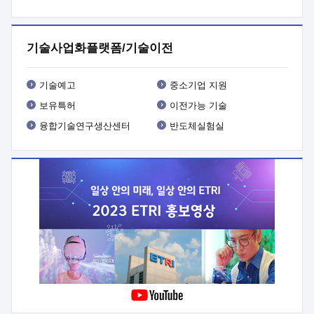
프로그램 개발
 상세이력ㅇ(붙 임1) 대상인력 A 상세이력ㅇ(붙
임2) 대상인력 B 상세이력
3. 신청방법 및 향후일정 등

신청방법: 이메일 (verdi@etri.re.kr)* <별첨양식>을 작성하여
기술사업화플랫폼/기술이전
제출
 문 의 처: ETRI사업화본부 기업성장지원부
기업성장지원전략실ㅇ오경석 책임 연구원 (T. 042-860-5076,
verdi@etri.re.kr)
 제출양식
ㅇ(별첨양식) ETRI연구인력
기술예고
중소기업 지원
현장지원 신청서 (기업)
보유특허
이전가능 기술
융합기술연구생산센터
반도체실험실