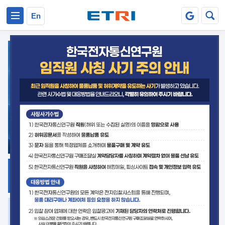
본문 바로가기
주요메뉴 바로가기
En
지식공유
ETRI 오픈소스
플랫폼
거버넌스 대응
발간자료