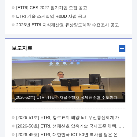
바랍니다.
2026년 8월 한국전자통신연구원장
1. 추진개요

추진목적: ETRI 인력을 기업현장에 파견. 기술지원을
[ETRI] CES 2027 참가기업 모집 공고
실시함으로써 ETRI 개발기술의 사업화를 지원하여
ETRI 기술 스케일업 R&BD 사업 공고
사업화성과를 극대화하고, 지원기업을 강견기업으로 육성하고자
함.
2026년 ETRI 지식재산권 유상양도계약 수요조사 공고
 신청자격: ETRI 협력기업 및 일반 ICT 중소기업*
협력기업: ETRI 창업/연구소기업, 기술이전/출자기업 등 ETRI
개발기술을 사업화하고자 하는 기업
 파견기간: 1년 이상
[최대 3년까지 연속지원 가능]* 연속지원은 지원완료 시점에서
보도자료
당해 지원실적과 차기 지원계획을 평가하여 결정
 기업부담:
연구인력 연봉기준 30 ~ 40%* (1년차) 연봉의 30%, (2 ~ 3년차)
연봉의 40%
 추진일정(1)희망기업 신청/접수(2)희망인력-
희망기업 매칭(3)현장조사/ 선정(심의)(4)협약체결(5)
기업파견8월 3일 ~ 14일
8월 17일 ~ 26일
9월초순
9월 중순
10월 이후* 상기일정은 희망인력-희망기업간 매칭 원활시를
가정한 것으로 상황에 따라 상당기간 일정이 지연될 수 있음. **
(1)희망인력-희망기업간 적합성이 낮다고 판단되거나, (2)
희망인력이 파견의사를 철회할 경우 후속 절차가 진행되지 않을
[2026-52호] ETRI, ITU-T 자율주행차 국제표준화 주도한다
수 있음.2. 현장지원 희망인력 및 상세이력
 희망인력
목록기술분야연구인력번호지원가능 기술반도체/
전자소자A반도체 소자(trasistor/diode) 제작 공정 전자소자 제작
[2026-51호] ETRI, 항로표지 해양 IoT 무선통신체계 개발 나선다
공정(FET / SBD 등 )유기물 반도체 소재 및 소자 설계, 합성 및
제작바이오센서 설계/제작토양/수질/가스 센서 설계/
[2026-50호] ETRI, 생체신호 압축기술 국제표준 채택...의료 AI 시대 연다
제작광소자응용B광 센서 및 응용 시스템시스템 제어 및 데이터
[2026-49호] ETRI, 대한민국 ICT 50년 역사를 담은 온라인 50년사 공개
처리FPGA 제어, VHDL 프로그램 개발Labview, Python, C