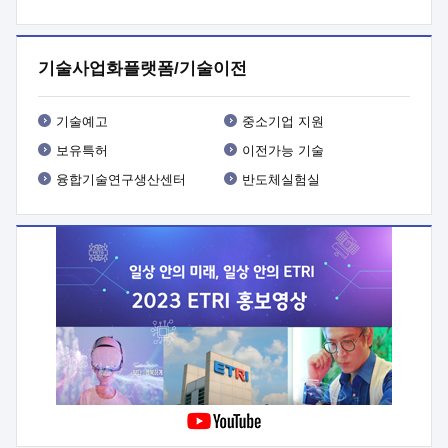
프로그램 개발
 상세이력ㅇ(붙 임1) 대상인력 A 상세이력ㅇ(붙
임2) 대상인력 B 상세이력
3. 신청방법 및 향후일정 등

신청방법: 이메일 (verdi@etri.re.kr)* <별첨양식>을 작성하여
기술사업화플랫폼/기술이전
제출
 문 의 처: ETRI사업화본부 기업성장지원부
기업성장지원전략실ㅇ오경석 책임 연구원 (T. 042-860-5076,
verdi@etri.re.kr)
 제출양식
ㅇ(별첨양식) ETRI연구인력
기술예고
중소기업 지원
현장지원 신청서 (기업)
보유특허
이전가능 기술
융합기술연구생산센터
반도체실험실