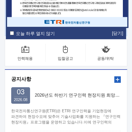
ETRI Insight
ETRI Journal
전자통신동향분석
ETRI 웹진
ETRI 간행물
전자도서관
[닫기]
오늘 하루 열지 않기
인력채용
입찰공고
공동/위탁
공지사항
03
2026년도 하반기 연구인력 현장지원 희망기업 신청/접수
2026.08
한국전자통신연구원(ETRI)은 ETRI 연구인력을 기업현장에
파견하여 현장수요에 맞추어 기술사업화를 지원하는 『연구인력
현장지원』프로그램을 운영하고 있습니다.이에 연구인력의
지원을 희망하는 중소.중견기업에서는 신청하여 주시기