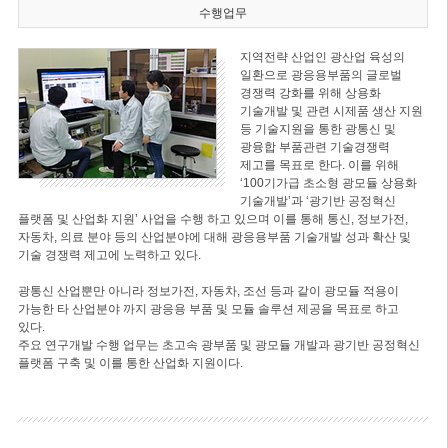
수행업무
지역전략 산업인 광산업 육성의
일환으로 광응용부품의 글로벌
경쟁력 강화를 위해 상용화
기술개발 및 관련 시제품 생산 지원
등 기술지원을 통한 광통신 및
광융합 부품관련 기술경쟁력
제고를 목표로 한다. 이를 위해
‘100기가급 초소형 광모듈 상용화
기술개발’과 ‘광기반 공정혁신
플랫폼 및 산업화 지원’ 사업을 수행 하고 있으며 이를 통해 통신, 정보가전,
자동차, 의료 분야 등의 산업분야에 대해 광응용부품 기술개발 성과 확산 및
기술 경쟁력 제고에 노력하고 있다.
광통신 산업뿐만 아니라 정보가전, 자동차, 조선 등과 같이 광모듈 적용이
가능한 타 산업분야 까지 광응용 부품 및 모듈 솔루션 제공을 목표로 하고
있다.
주요 연구개발 수행 업무는 초고속 광부품 및 광모듈 개발과 광기반 공정혁신
플랫폼 구축 및 이를 통한 산업화 지원이다.