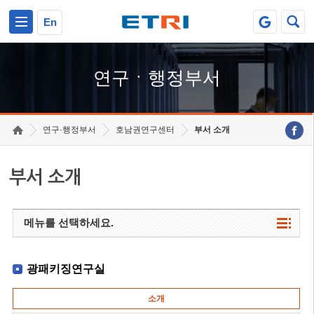
본문 바로가기
주요메뉴 바로가기
하단메뉴 바로가기
En
연구ㆍ행정부서
연구·행정부서
호남권연구센터
부서 소개
부서 소개
메뉴를 선택하세요.
광패키징연구실
소개