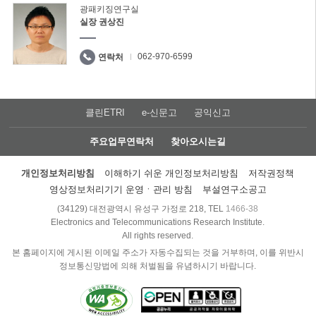
광패키징연구실
실장 권상진
062-970-6599
연락처
클린ETRI
e-신문고
공익신고
주요업무연락처
찾아오시는길
개인정보처리방침
이해하기 쉬운 개인정보처리방침
저작권정책
영상정보처리기기 운영ㆍ관리 방침
부설연구소공고
(34129) 대전광역시 유성구 가정로 218, TEL
1466-38
Electronics and Telecommunications Research Institute.
All rights reserved.
본 홈페이지에 게시된 이메일 주소가 자동수집되는 것을 거부하며, 이를 위반시
정보통신망법에 의해 처벌됨을 유념하시기 바랍니다.