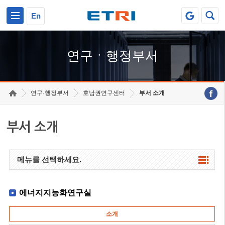
본문 바로가기
주요메뉴 바로가기
하단메뉴 바로가기
En
연구ㆍ행정부서
연구·행정부서
호남권연구센터
부서 소개
부서 소개
메뉴를 선택하세요.
에너지지능화연구실
소개