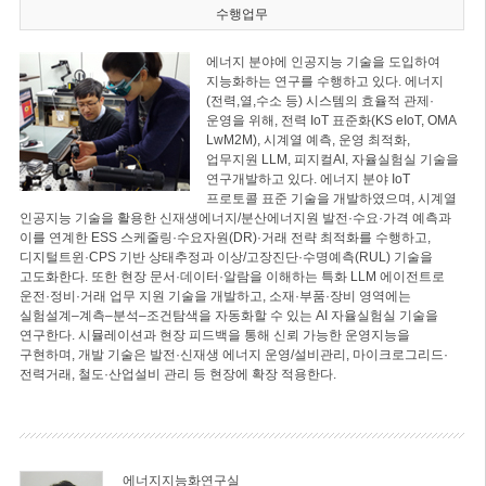
수행업무
에너지 분야에 인공지능 기술을 도입하여
지능화하는 연구를 수행하고 있다. 에너지
(전력,열,수소 등) 시스템의 효율적 관제·
운영을 위해, 전력 IoT 표준화(KS eIoT, OMA
LwM2M), 시계열 예측, 운영 최적화,
업무지원 LLM, 피지컬AI, 자율실험실 기술을
연구개발하고 있다. 에너지 분야 IoT
프로토콜 표준 기술을 개발하였으며, 시계열
인공지능 기술을 활용한 신재생에너지/분산에너지원 발전·수요·가격 예측과
이를 연계한 ESS 스케줄링·수요자원(DR)·거래 전략 최적화를 수행하고,
디지털트윈·CPS 기반 상태추정과 이상/고장진단·수명예측(RUL) 기술을
고도화한다. 또한 현장 문서·데이터·알람을 이해하는 특화 LLM 에이전트로
운전·정비·거래 업무 지원 기술을 개발하고, 소재·부품·장비 영역에는
실험설계–계측–분석–조건탐색을 자동화할 수 있는 AI 자율실험실 기술을
연구한다. 시뮬레이션과 현장 피드백을 통해 신뢰 가능한 운영지능을
구현하며, 개발 기술은 발전·신재생 에너지 운영/설비관리, 마이크로그리드·
전력거래, 철도·산업설비 관리 등 현장에 확장 적용한다.
에너지지능화연구실