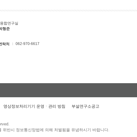
T융합연구실
 박형준
062-970-6617
연락처
영상정보처리기기 운영ㆍ관리 방침
부설연구소공고
erved.
를 위반시 정보통신망법에 의해 처벌됨을 유념하시기 바랍니다.