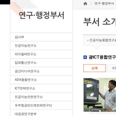
연구·행정부서
연구·행정부서
부서 소
감사부
인공지능융합연구
인공지능연구소
피지컬AI연구소
광ICT융합연
입체통신연구소
소개
수
공간미디어연구소
ADX융합연구소
ICT전략연구소
인공지능안전연구소
우주항공반도체전략연구단
대경권연구본부