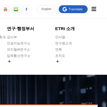
Translate
En
glish
연구·행정부서
ETRI 소개
급효과
감사부
인사말
인공지능연구소
연구원소개
피지컬AI연구소
연혁
입체통신연구소
조직도
공간미디어연구소
기타 공개정보
ADX융합연구소
원규 제·개정 예고
ICT전략연구소
연구원 고객헌장
인공지능안전연구소
ETRI CI
우주항공반도체전략연구단
주요업무연락처
대경권연구본부
찾아오시는길
호남권연구본부