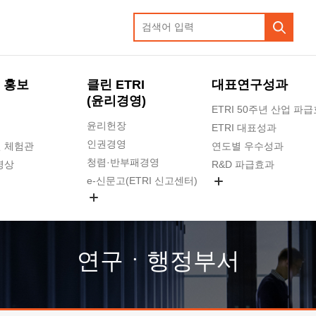
 홍보
클린 ETRI
대표연구성과
(윤리경영)
ETRI 50주년 산업 파
윤리헌장
ETRI 대표성과
인권경영
 체험관
연도별 우수성과
청렴·반부패경영
영상
R&D 파급효과
e-신문고(ETRI 신고센터)
지식공유플랫폼
공익신고
청렴포털 신고
고객의소리
연구ㆍ행정부서
수의계약 현황
부패징계 현황
감사결과공개