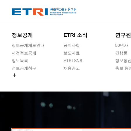
본문 바로가기
주요메뉴 바로가기
하단메뉴 바로가기
정보공개
ETRI 소식
연구원
정보공개제도안내
공지사항
50년사
사전정보공개
보도자료
간행물
정보목록
ETRI SNS
정보통신
정보공개청구
채용공고
홍보 동
경영공시
공공데이터개방
사업실명제