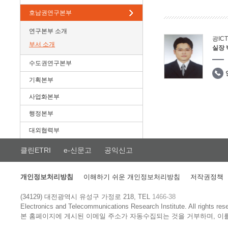
호남권연구본부
연구본부 소개
광IC
부서 소개
실장
수도권연구본부
기획본부
사업화본부
행정본부
대외협력부
클린ETRI
e-신문고
공익신고
개인정보처리방침
이해하기 쉬운 개인정보처리방침
저작권정책
(34129) 대전광역시 유성구 가정로 218, TEL
1466-38
Electronics and Telecommunications Research Institute.
All rights res
본 홈페이지에 게시된 이메일 주소가 자동수집되는 것을 거부하며, 이