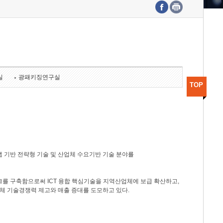
수도권연구본부
기획본부
사업화본부
행정본부
대외협력부
실
광패키징연구실
TOP
 기반 전략형 기술 및 산업체 수요기반 기술 분야를
를 구축함으로써 ICT 융합 핵심기술을 지역산업체에 보급 확산하고,
체 기술경쟁력 제고와 매출 증대를 도모하고 있다.