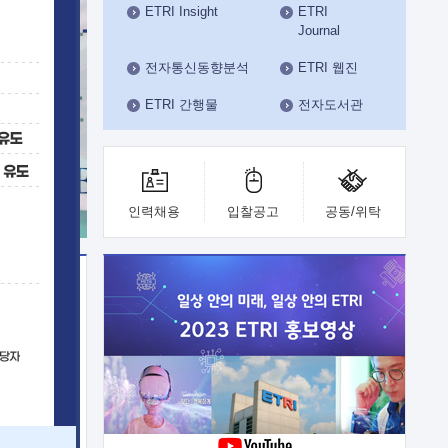
ETRI Insight
ETRI
수도권연구본부
Journal
기획본부
사업화본부
전자통신동향분석
ETRI 웹진
행정본부
ETRI 간행물
전자도서관
대외협력부
인력채용
입찰공고
공동/위탁
이전
업 지원
능 기술
체실험실