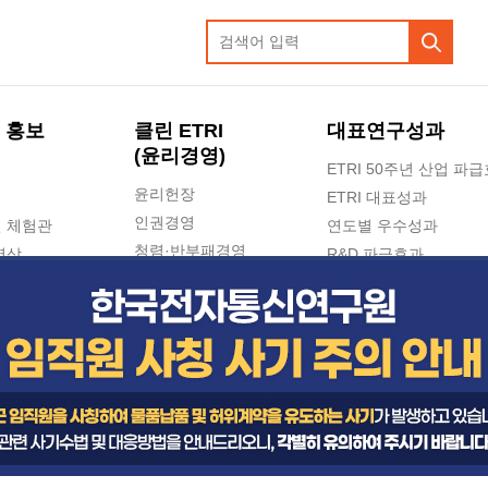
 홍보
클린 ETRI
대표연구성과
(윤리경영)
ETRI 50주년 산업 파
윤리헌장
ETRI 대표성과
인권경영
 체험관
연도별 우수성과
청렴·반부패경영
영상
R&D 파급효과
e-신문고(ETRI 신고센터)
지식공유플랫폼
공익신고
청렴포털 신고
고객의소리
수의계약 현황
부패징계 현황
감사결과공개