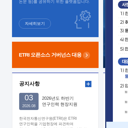
논문 등)를 공유하기 위한 플랫폼입니다.
자세히보기
ETRI 오픈소스
거버넌스 대응
공지사항
보도자
03
2026년도 하반기
연구인력 현장지원
2026.08
희망기업 신청/접수
한국전자통신연구원(ETRI)은 ETRI
연구인력을 기업현장에 파견하여