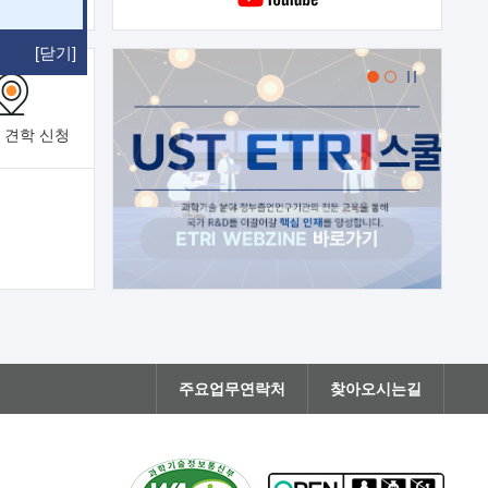
[닫기]
 견학
신청
주요업무연락처
찾아오시는길