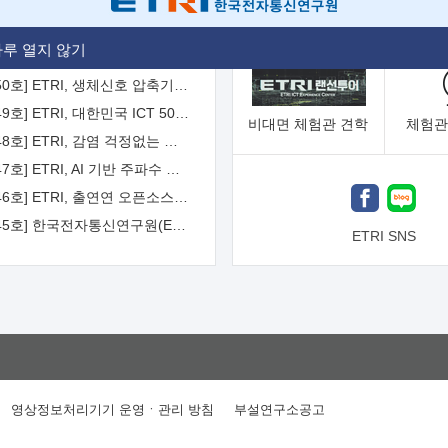
[2026-51호] ETRI, 항로표지 해양 IoT 무선통신체계 개발 나선다
루 열지 않기
[2026-50호] ETRI, 생체신호 압축기술 국제표준 채택...의료 AI 시대 연다
[2026-49호] ETRI, 대한민국 ICT 50년 역사를 담은 온라인 50년사 공개
비대면
체험관 견학
체험관
[2026-48호] ETRI, 감염 걱정없는 공중 터치 인터페이스 시대 연다
[2026-47호] ETRI, AI 기반 주파수 예측기술 국제표준 이끌어
[2026-46호] ETRI, 출연연 오픈소스 협의체 '범출연연'으로 확대 운영
[2026-45호] 한국전자통신연구원(ETRI) 인사
ETRI SNS
영상정보처리기기 운영ㆍ관리 방침
부설연구소공고