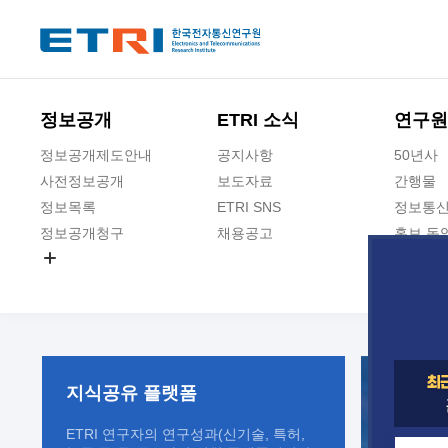
본문 바로가기
주요메뉴 바로가기
정보공개
ETRI 소식
연구원
정보공개제도안내
공지사항
50년사
사전정보공개
보도자료
간행물
정보목록
ETRI SNS
정보통신
정보공개청구
채용공고
홍보 동
경영공시
공공데이터개방
사업실명제
지식공유
플랫폼
ETRI 연구자의 연구성과(신기술, 특허,