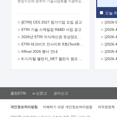
현장수요에 맞추어 기술사업화를 지원하는
『연구인력 현장지원』프로그램을
운영하고 있습니다.이에 연구인력의 지원을
오늘 하
희망하는 중소.중견기업에서는 신청하여
주시기 바랍니다.
2026년 8월
[ETRI] CES 2027 참가기업 모집 공고
한국전자통신연구원장
1. 추진개요

ETRI 기술 스케일업 R&BD 사업 공고
추진목적: ETRI 인력을 기업현장에 파견.
기술지원을 실시함으로써 ETRI 개발기술의
2026년 ETRI 지식재산권 유상양도계약 수요조사 공고
사업화를 지원하여 사업화성과를
ETRI 테크비즈 인사이트 8호(TechBiz Insight Vol.8) 발간
극대화하고, 지원기업을 강견기업으로
육성하고자 함.
 신청자격: ETRI
KRnet 2026 행사 안내
협력기업 및 일반 ICT 중소기업* 협력기업:
K-디지털 챌린지_NET 챌린지 캠프 시즌13 안내
ETRI 창업/연구소기업, 기술이전/출자기업
등 ETRI 개발기술을 사업화하고자 하는
기업
 파견기간: 1년 이상 [최대 3년까지
연속지원 가능]* 연속지원은 지원완료
시점에서 당해 지원실적과 차기 지원계획을
평가하여 결정
 기업부담: 연구인력
연봉기준 30 ~ 40%* (1년차) 연봉의 30%,
클린ETRI
e-신문고
공익신고
(2 ~ 3년차) 연봉의 40%
 추진일정(1)
희망기업 신청/접수(2)희망인력-희망기업
매칭(3)현장조사/ 선정(심의)(4)협약체결
개인정보처리방침
이해하기 쉬운 개인정보처리방침
저작권정책
(5)기업파견8월 3일 ~ 14일
8월 17일 ~
26일
9월초순
9월 중순
10월 이후*