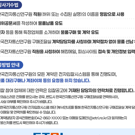
료
기술사업화플랫폼/기술
기술예고
중소기
보유특허
이전가
융합기술연구생산센터
반도