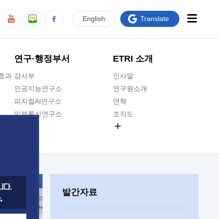
En
glish
Translate
연구·행정부서
ETRI 소개
급효과
감사부
인사말
인공지능연구소
연구원소개
피지컬AI연구소
연혁
입체통신연구소
조직도
공간미디어연구소
기타 공개정보
ADX융합연구소
원규 제·개정 예고
ICT전략연구소
연구원 고객헌장
인공지능안전연구소
ETRI CI
우주항공반도체전략연구단
주요업무연락처
발간자료
대경권연구본부
찾아오시는길
호남권연구본부