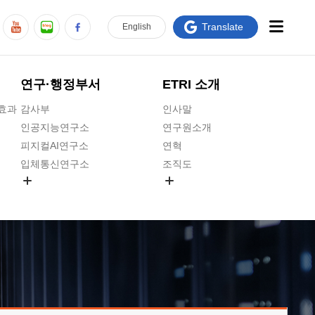
Translate
En
glish
연구·행정부서
ETRI 소개
급효과
감사부
인사말
인공지능연구소
연구원소개
피지컬AI연구소
연혁
입체통신연구소
조직도
공간미디어연구소
기타 공개정보
ADX융합연구소
원규 제·개정 예고
ICT전략연구소
연구원 고객헌장
인공지능안전연구소
ETRI CI
우주항공반도체전략연구단
주요업무연락처
대경권연구본부
찾아오시는길
호남권연구본부