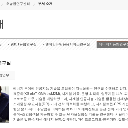
호남권연구센터
부서 소개
개
실
광ICT융합연구실
엣지컴퓨팅응용서비스연구실
에너지지능화연구
연구실
행업무
에너지 분야에 인공지능 기술을 도입하여 지능화하는 연구를 수행하고 있다. 에너
표준화(KS eIoT, OMA LwM2M), 시계열 예측, 운영 최적화, 업무지원 LL
프로토콜 표준 기술을 개발하였으며, 시계열 인공지능 기술을 활용한 신재생에
스케줄링·수요자원(DR)·거래 전략 최적화를 수행하고, 디지털트윈·CPS 기
현장 문서·데이터·알람을 이해하는 특화 LLM 에이전트로 운전·정비·거래 업
분석–조건탐색을 자동화할 수 있는 AI 자율실험실 기술을 연구한다. 시뮬레
기술은 발전·신재생 에너지 운영/설비관리, 마이크로그리드·전력거래, 철도·