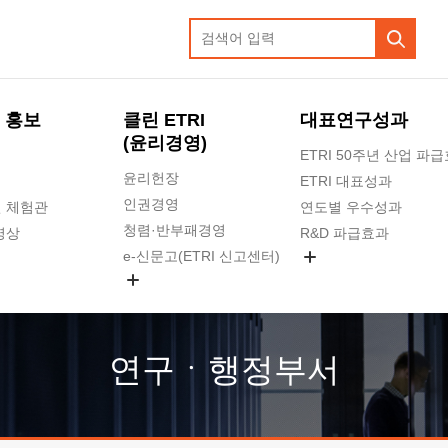
 홍보
클린 ETRI
대표연구성과
(윤리경영)
ETRI 50주년 산업 파
윤리헌장
ETRI 대표성과
인권경영
 체험관
연도별 우수성과
청렴·반부패경영
영상
R&D 파급효과
e-신문고(ETRI 신고센터)
지식공유플랫폼
공익신고
청렴포털 신고
고객의소리
연구ㆍ행정부서
수의계약 현황
부패징계 현황
감사결과공개