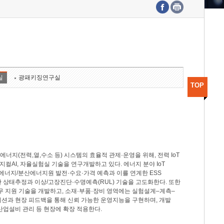
수도권연구본부
기획본부
사업화본부
행정본부
대외협력부
실
광패키징연구실
TOP
지(전력,열,수소 등) 시스템의 효율적 관제·운영을 위해, 전력 IoT
M, 피지컬AI, 자율실험실 기술을 연구개발하고 있다. 에너지 분야 IoT
너지/분산에너지원 발전·수요·가격 예측과 이를 연계한 ESS
반 상태추정과 이상/고장진단·수명예측(RUL) 기술을 고도화한다. 또한
무 지원 기술을 개발하고, 소재·부품·장비 영역에는 실험설계–계측–
이션과 현장 피드백을 통해 신뢰 가능한 운영지능을 구현하며, 개발
산업설비 관리 등 현장에 확장 적용한다.