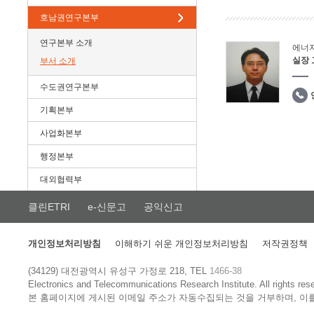
호남권연구본부
연구본부 소개
에너
실장
부서 소개
수도권연구본부
기획본부
사업화본부
행정본부
대외협력부
클린ETRI
e-신문고
공익신고
개인정보처리방침
이해하기 쉬운 개인정보처리방침
저작권정책
(34129) 대전광역시 유성구 가정로 218, TEL
1466-38
Electronics and Telecommunications Research Institute.
All rights res
본 홈페이지에 게시된 이메일 주소가 자동수집되는 것을 거부하며, 이