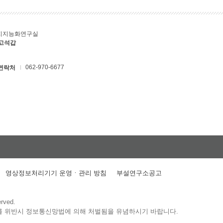
지지능화연구실
 고석갑
062-970-6677
연락처
영상정보처리기기 운영ㆍ관리 방침
부설연구소공고
erved.
를 위반시 정보통신망법에 의해 처벌됨을 유념하시기 바랍니다.