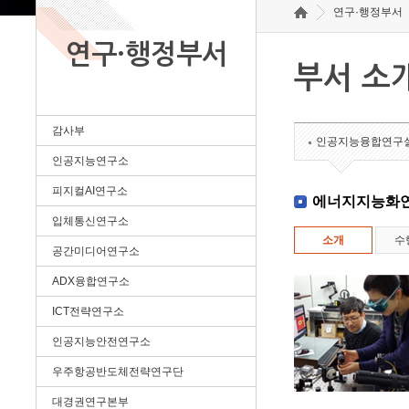
연구·행정부서
연구·행정부서
부서 소
감사부
인공지능융합연구
인공지능연구소
피지컬AI연구소
에너지지능화
입체통신연구소
소개
수
공간미디어연구소
ADX융합연구소
ICT전략연구소
인공지능안전연구소
우주항공반도체전략연구단
대경권연구본부