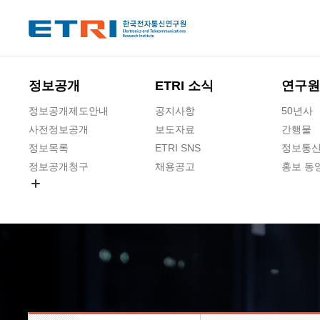
본문 바로가기
주요메뉴 바로가기
하단메뉴 바로가기
정보공개
ETRI 소식
연구원
정보공개제도안내
공지사항
50년사
사전정보공개
보도자료
간행물
정보목록
ETRI SNS
정보통신
정보공개청구
채용공고
홍보 동
경영공시
공공데이터개방
사업실명제