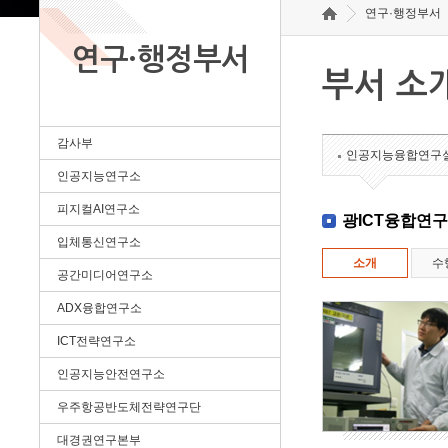
연구·행정부서
연구·행정부서
부서 소
감사부
인공지능융합연구
인공지능연구소
피지컬AI연구소
광ICT융합연
입체통신연구소
소개
수
공간미디어연구소
ADX융합연구소
ICT전략연구소
인공지능안전연구소
우주항공반도체전략연구단
대경권연구본부