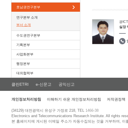
호남권연구본부
연구본부 소개
광IC
부서 소개
실장
수도권연구본부
기획본부
사업화본부
행정본부
대외협력부
클린ETRI
e-신문고
공익신고
개인정보처리방침
이해하기 쉬운 개인정보처리방침
저작권정책
(34129) 대전광역시 유성구 가정로 218, TEL
1466-38
Electronics and Telecommunications Research Institute.
All rights res
본 홈페이지에 게시된 이메일 주소가 자동수집되는 것을 거부하며, 이