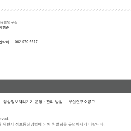
T융합연구실
 박형준
062-970-6617
연락처
영상정보처리기기 운영ㆍ관리 방침
부설연구소공고
erved.
를 위반시 정보통신망법에 의해 처벌됨을 유념하시기 바랍니다.