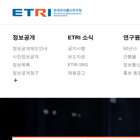
본문 바로가기
주요메뉴 바로가기
하단메뉴 바로가기
정보공개
ETRI 소식
연구원
정보공개제도안내
공지사항
50년사
사전정보공개
보도자료
간행물
정보목록
ETRI SNS
정보통신
정보공개청구
채용공고
홍보 동
경영공시
공공데이터개방
사업실명제