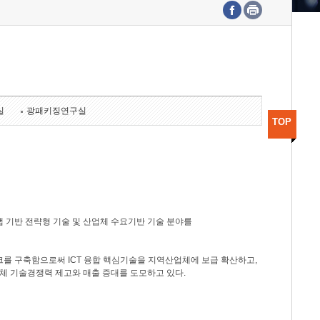
수도권연구본부
기획본부
사업화본부
행정본부
대외협력부
실
광패키징연구실
TOP
 기반 전략형 기술 및 산업체 수요기반 기술 분야를
를 구축함으로써 ICT 융합 핵심기술을 지역산업체에 보급 확산하고,
체 기술경쟁력 제고와 매출 증대를 도모하고 있다.