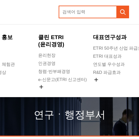
 홍보
클린 ETRI
대표연구성과
(윤리경영)
ETRI 50주년 산업 파
윤리헌장
ETRI 대표성과
인권경영
 체험관
연도별 우수성과
청렴·반부패경영
영상
R&D 파급효과
e-신문고(ETRI 신고센터)
지식공유플랫폼
공익신고
청렴포털 신고
고객의소리
연구ㆍ행정부서
수의계약 현황
부패징계 현황
감사결과공개