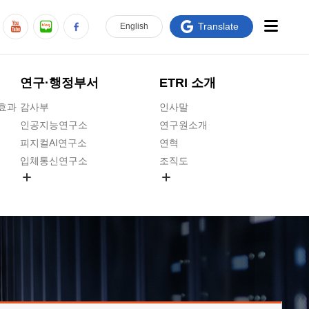
Translate
En
glish
연구·행정부서
ETRI 소개
급효과
감사부
인사말
인공지능연구소
연구원소개
피지컬AI연구소
연혁
입체통신연구소
조직도
공간미디어연구소
기타 공개정보
ADX융합연구소
원규 제·개정 예고
ICT전략연구소
연구원 고객헌장
인공지능안전연구소
ETRI CI
우주항공반도체전략연구단
주요업무연락처
대경권연구본부
찾아오시는길
호남권연구본부