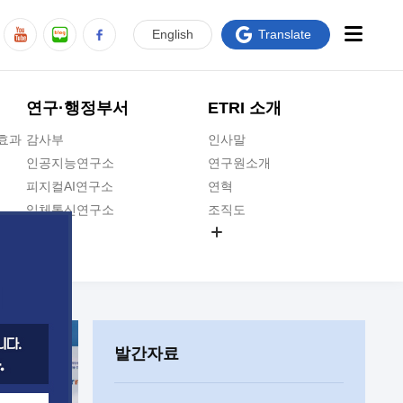
En
glish
Translate
연구·행정부서
ETRI 소개
급효과
감사부
인사말
인공지능연구소
연구원소개
피지컬AI연구소
연혁
입체통신연구소
조직도
공간미디어연구소
기타 공개정보
ADX융합연구소
원규 제·개정 예고
ICT전략연구소
연구원 고객헌장
인공지능안전연구소
ETRI CI
우주항공반도체전략연구단
주요업무연락처
발간자료
대경권연구본부
찾아오시는길
호남권연구본부