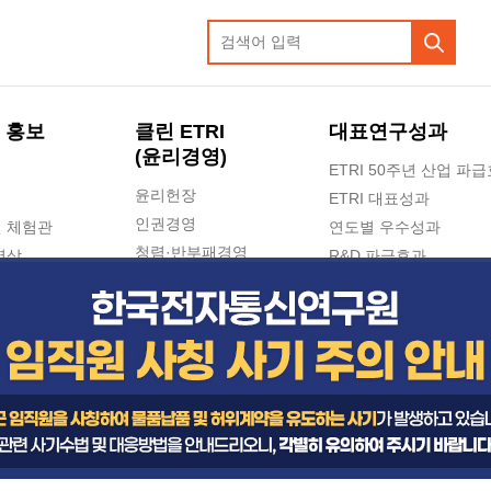
 홍보
클린 ETRI
대표연구성과
(윤리경영)
ETRI 50주년 산업 파
윤리헌장
ETRI 대표성과
인권경영
 체험관
연도별 우수성과
청렴·반부패경영
영상
R&D 파급효과
e-신문고(ETRI 신고센터)
지식공유플랫폼
공익신고
청렴포털 신고
고객의소리
수의계약 현황
부패징계 현황
감사결과공개