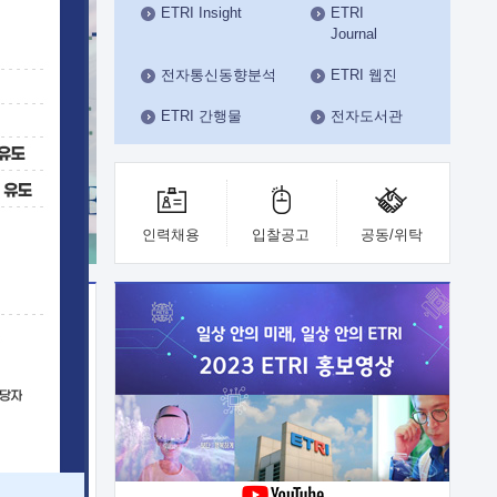
ETRI Insight
ETRI
수도권연구본부
Journal
기획본부
사업화본부
전자통신동향분석
ETRI 웹진
행정본부
ETRI 간행물
전자도서관
대외협력부
인력채용
입찰공고
공동/위탁
이전
업 지원
능 기술
체실험실