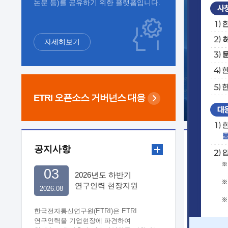
논문 등)를 공유하기 위한 플랫폼입니다.
자세히보기
ETRI 오픈소스
거버넌스 대응
공지사항
보도자
03
2026년도 하반기
연구인력 현장지원
2026.08
희망기업 신청/접수
한국전자통신연구원(ETRI)은 ETRI
연구인력을 기업현장에 파견하여