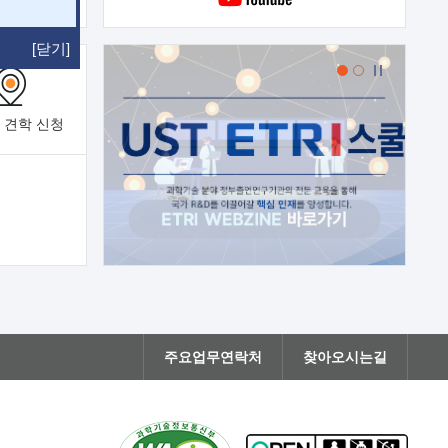
[닫기]
 견학
신청
주요업무연락처
찾아오시는길