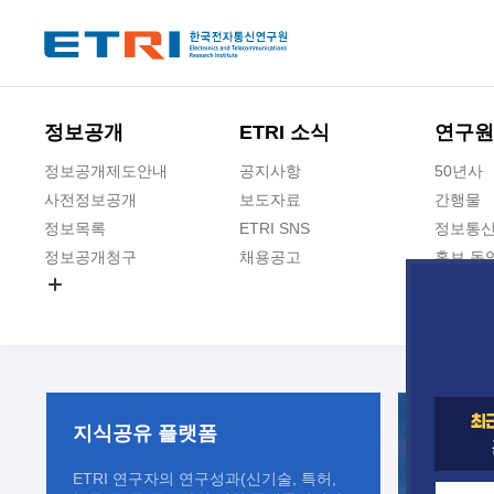
본문 바로가기
주요메뉴 바로가기
정보공개
ETRI 소식
연구원
정보공개제도안내
공지사항
50년사
사전정보공개
보도자료
간행물
정보목록
ETRI SNS
정보통신
정보공개청구
채용공고
홍보 동
경영공시
공공데이터개방
사업실명제
지식공유
플랫폼
ETRI 연구자의 연구성과(신기술, 특허,