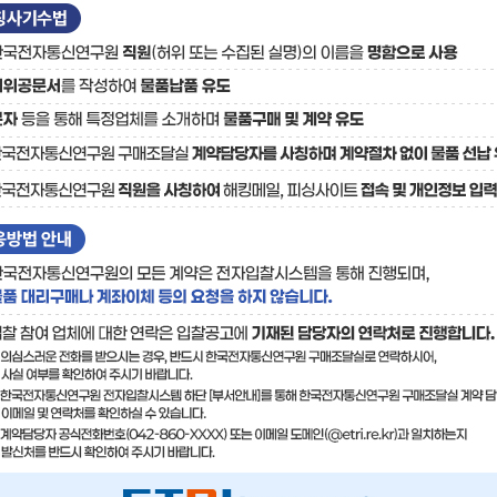
료
기술사업화플랫폼/기술
기술예고
중소기
보유특허
이전가
융합기술연구생산센터
반도