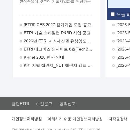
현장수요에 맞추어 기술사업화를 지원하는
『연구인력 현장지원』프로그램을
운영하고 있습니다.이에 연구인력의 지원을
오늘 하
희망하는 중소.중견기업에서는 신청하여
주시기 바랍니다.
2026년 8월
[ETRI] CES 2027 참가기업 모집 공고
한국전자통신연구원장
1. 추진개요

ETRI 기술 스케일업 R&BD 사업 공고
추진목적: ETRI 인력을 기업현장에 파견.
기술지원을 실시함으로써 ETRI 개발기술의
2026년 ETRI 지식재산권 유상양도계약 수요조사 공고
사업화를 지원하여 사업화성과를
ETRI 테크비즈 인사이트 8호(TechBiz Insight Vol.8) 발간
극대화하고, 지원기업을 강견기업으로
육성하고자 함.
 신청자격: ETRI
KRnet 2026 행사 안내
협력기업 및 일반 ICT 중소기업* 협력기업:
K-디지털 챌린지_NET 챌린지 캠프 시즌13 안내
ETRI 창업/연구소기업, 기술이전/출자기업
등 ETRI 개발기술을 사업화하고자 하는
기업
 파견기간: 1년 이상 [최대 3년까지
연속지원 가능]* 연속지원은 지원완료
시점에서 당해 지원실적과 차기 지원계획을
평가하여 결정
 기업부담: 연구인력
연봉기준 30 ~ 40%* (1년차) 연봉의 30%,
클린ETRI
e-신문고
공익신고
(2 ~ 3년차) 연봉의 40%
 추진일정(1)
희망기업 신청/접수(2)희망인력-희망기업
매칭(3)현장조사/ 선정(심의)(4)협약체결
개인정보처리방침
이해하기 쉬운 개인정보처리방침
저작권정책
(5)기업파견8월 3일 ~ 14일
8월 17일 ~
26일
9월초순
9월 중순
10월 이후*