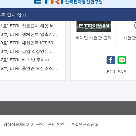
[2026-52호] ETRI, ITU-T 자율주행차 국제표준화 주도한다
루 열지 않기
[2026-51호] ETRI, 항로표지 해양 IoT 무선통신체계 개발 나선다
[2026-50호] ETRI, 생체신호 압축기술 국제표준 채택...의료 AI 시대 연다
비대면
체험관 견학
체험관
[2026-49호] ETRI, 대한민국 ICT 50년 역사를 담은 온라인 50년사 공개
[2026-48호] ETRI, 감염 걱정없는 공중 터치 인터페이스 시대 연다
[2026-47호] ETRI, AI 기반 주파수 예측기술 국제표준 이끌어
[2026-46호] ETRI, 출연연 오픈소스 협의체 '범출연연'으로 확대 운영
ETRI SNS
영상정보처리기기 운영ㆍ관리 방침
부설연구소공고