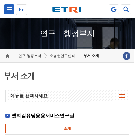
본문 바로가기
주요메뉴 바로가기
하단메뉴 바로가기
En
연구ㆍ행정부서
연구·행정부서
호남권연구센터
부서 소개
부서 소개
메뉴를 선택하세요.
엣지컴퓨팅응용서비스연구실
소개