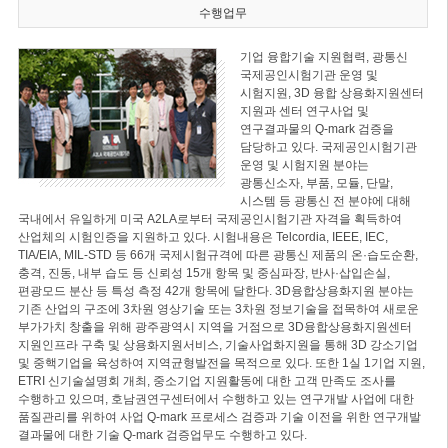
수행업무
기업 융합기술 지원협력, 광통신
국제공인시험기관 운영 및
시험지원, 3D 융합 상용화지원센터
지원과 센터 연구사업 및
연구결과물의 Q-mark 검증을
담당하고 있다. 국제공인시험기관
운영 및 시험지원 분야는
광통신소자, 부품, 모듈, 단말,
시스템 등 광통신 전 분야에 대해
국내에서 유일하게 미국 A2LA로부터 국제공인시험기관 자격을 획득하여
산업체의 시험인증을 지원하고 있다. 시험내용은 Telcordia, IEEE, IEC,
TIA/EIA, MIL-STD 등 66개 국제시험규격에 따른 광통신 제품의 온·습도순환,
충격, 진동, 내부 습도 등 신뢰성 15개 항목 및 중심파장, 반사·삽입손실,
편광모드 분산 등 특성 측정 42개 항목에 달한다. 3D융합상용화지원 분야는
기존 산업의 구조에 3차원 영상기술 또는 3차원 정보기술을 접목하여 새로운
부가가치 창출을 위해 광주광역시 지역을 거점으로 3D융합상용화지원센터
지원인프라 구축 및 상용화지원서비스, 기술사업화지원을 통해 3D 강소기업
및 중핵기업을 육성하여 지역균형발전을 목적으로 있다. 또한 1실 1기업 지원,
ETRI 신기술설명회 개최, 중소기업 지원활동에 대한 고객 만족도 조사를
수행하고 있으며, 호남권연구센터에서 수행하고 있는 연구개발 사업에 대한
품질관리를 위하여 사업 Q-mark 프로세스 검증과 기술 이전을 위한 연구개발
결과물에 대한 기술 Q-mark 검증업무도 수행하고 있다.