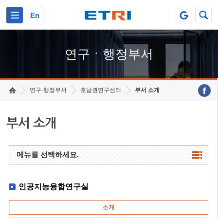
본문 바로가기
주요메뉴 바로가기
하단메뉴 바로가기
En
연구ㆍ행정부서
연구·행정부서
호남권연구센터
부서 소개
부서 소개
메뉴를 선택하세요.
인공지능융합연구실
소개