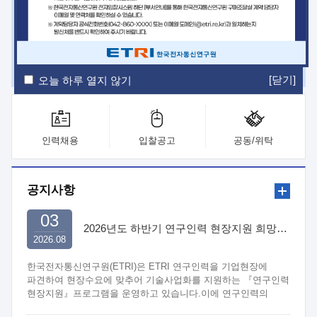
ETRI Insight
ETRI Journal
전자통신동향분석
ETRI 웹진
ETRI 간행물
전자도서관
[닫기]
오늘 하루 열지 않기
인력채용
입찰공고
공동/위탁
공지사항
03
2026년도 하반기 연구인력 현장지원 희망기업 신청/접수
2026.08
한국전자통신연구원(ETRI)은 ETRI 연구인력을 기업현장에
파견하여 현장수요에 맞추어 기술사업화를 지원하는 『연구인력
현장지원』프로그램을 운영하고 있습니다.이에 연구인력의
지원을 희망하는 중소.중견기업에서는 신청하여 주시기