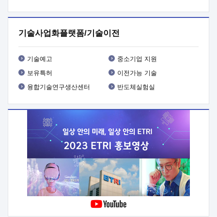
프로그램 개발
 상세이력ㅇ(붙 임1) 대상인력 A 상세이력ㅇ(붙
임2) 대상인력 B 상세이력
3. 신청방법 및 향후일정 등

신청방법: 이메일 (verdi@etri.re.kr)* <별첨양식>을 작성하여
기술사업화플랫폼/기술이전
제출
 문 의 처: ETRI사업화본부 기업성장지원부
기업성장지원전략실ㅇ오경석 책임 연구원 (T. 042-860-5076,
verdi@etri.re.kr)
 제출양식
ㅇ(별첨양식) ETRI연구인력
기술예고
중소기업 지원
현장지원 신청서 (기업)
보유특허
이전가능 기술
융합기술연구생산센터
반도체실험실