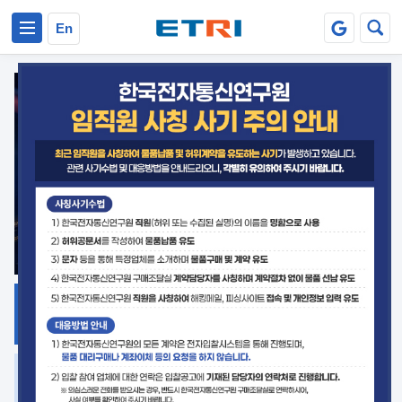
본문 바로가기
주요메뉴 바로가기
En
지식공유
ETRI 오픈소스
플랫폼
거버넌스 대응
발간자료