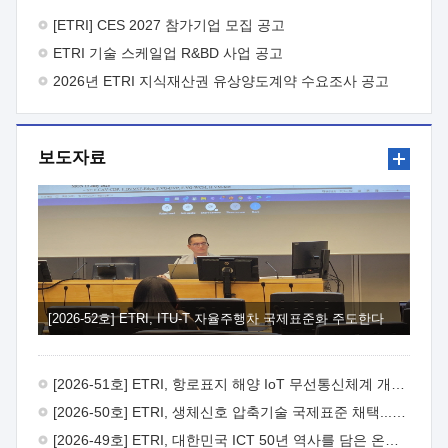
바랍니다.
2026년 8월 한국전자통신연구원장
1. 추진개요

추진목적: ETRI 인력을 기업현장에 파견. 기술지원을
[ETRI] CES 2027 참가기업 모집 공고
실시함으로써 ETRI 개발기술의 사업화를 지원하여
ETRI 기술 스케일업 R&BD 사업 공고
사업화성과를 극대화하고, 지원기업을 강견기업으로 육성하고자
함.
2026년 ETRI 지식재산권 유상양도계약 수요조사 공고
 신청자격: ETRI 협력기업 및 일반 ICT 중소기업*
협력기업: ETRI 창업/연구소기업, 기술이전/출자기업 등 ETRI
개발기술을 사업화하고자 하는 기업
 파견기간: 1년 이상
[최대 3년까지 연속지원 가능]* 연속지원은 지원완료 시점에서
보도자료
당해 지원실적과 차기 지원계획을 평가하여 결정
 기업부담:
연구인력 연봉기준 30 ~ 40%* (1년차) 연봉의 30%, (2 ~ 3년차)
연봉의 40%
 추진일정(1)희망기업 신청/접수(2)희망인력-
희망기업 매칭(3)현장조사/ 선정(심의)(4)협약체결(5)
기업파견8월 3일 ~ 14일
8월 17일 ~ 26일
9월초순
9월 중순
10월 이후* 상기일정은 희망인력-희망기업간 매칭 원활시를
가정한 것으로 상황에 따라 상당기간 일정이 지연될 수 있음. **
(1)희망인력-희망기업간 적합성이 낮다고 판단되거나, (2)
희망인력이 파견의사를 철회할 경우 후속 절차가 진행되지 않을
[2026-52호] ETRI, ITU-T 자율주행차 국제표준화 주도한다
수 있음.2. 현장지원 희망인력 및 상세이력
 희망인력
목록기술분야연구인력번호지원가능 기술반도체/
전자소자A반도체 소자(trasistor/diode) 제작 공정 전자소자 제작
[2026-51호] ETRI, 항로표지 해양 IoT 무선통신체계 개발 나선다
공정(FET / SBD 등 )유기물 반도체 소재 및 소자 설계, 합성 및
제작바이오센서 설계/제작토양/수질/가스 센서 설계/
[2026-50호] ETRI, 생체신호 압축기술 국제표준 채택...의료 AI 시대 연다
제작광소자응용B광 센서 및 응용 시스템시스템 제어 및 데이터
[2026-49호] ETRI, 대한민국 ICT 50년 역사를 담은 온라인 50년사 공개
처리FPGA 제어, VHDL 프로그램 개발Labview, Python, C