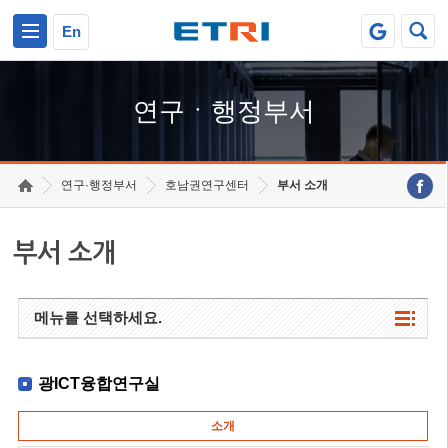
본문 바로가기
주요메뉴 바로가기
하단메뉴 바로가기
En
연구ㆍ행정부서
연구·행정부서
호남권연구센터
부서 소개
부서 소개
메뉴를 선택하세요.
광ICT융합연구실
소개