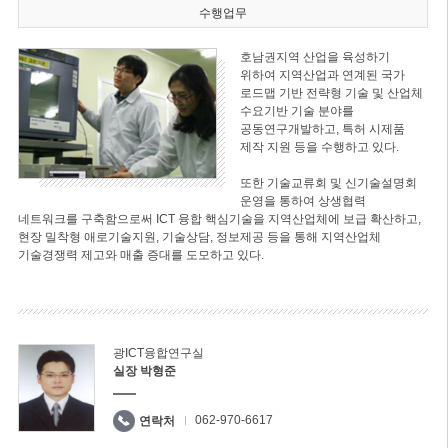
수행업무
호남권지역 산업을 육성하기
위하여 지역산업과 연계된 국가
로드맵 기반 전략형 기술 및 산업체
수요기반 기술 분야를
공동연구개발하고, 특허 시제품
제작 지원 등을 수행하고 있다.
또한 기술교류회 및 신기술설명회
운영을 통하여 상생협력
네트워크를 구축함으로써 ICT 융합 핵심기술을 지역산업체에 보급 확산하고,
현장 밀착형 애로기술지원, 기술상담, 정보제공 등을 통해 지역산업체
기술경쟁력 제고와 매출 증대를 도모하고 있다.
광ICT융합연구실
실장 박형준
062-970-6617
연락처