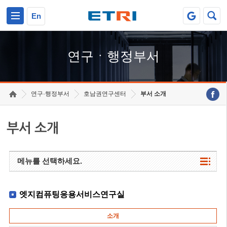
본문 바로가기
주요메뉴 바로가기
하단메뉴 바로가기
En
연구ㆍ행정부서
연구·행정부서
호남권연구센터
부서 소개
부서 소개
메뉴를 선택하세요.
엣지컴퓨팅응용서비스연구실
소개