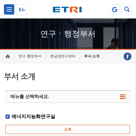
본문 바로가기
주요메뉴 바로가기
하단메뉴 바로가기
En
연구ㆍ행정부서
연구·행정부서
호남권연구센터
부서 소개
부서 소개
메뉴를 선택하세요.
에너지지능화연구실
소개