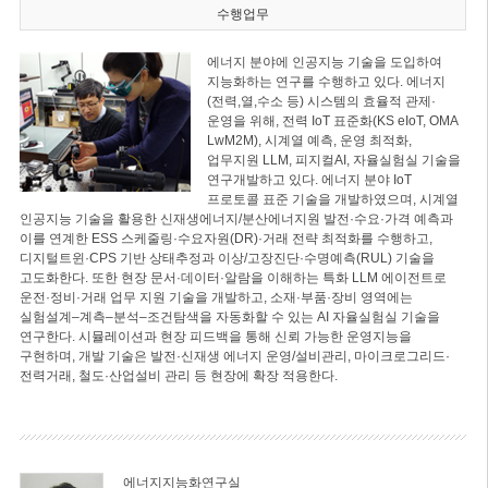
수행업무
에너지 분야에 인공지능 기술을 도입하여
지능화하는 연구를 수행하고 있다. 에너지
(전력,열,수소 등) 시스템의 효율적 관제·
운영을 위해, 전력 IoT 표준화(KS eIoT, OMA
LwM2M), 시계열 예측, 운영 최적화,
업무지원 LLM, 피지컬AI, 자율실험실 기술을
연구개발하고 있다. 에너지 분야 IoT
프로토콜 표준 기술을 개발하였으며, 시계열
인공지능 기술을 활용한 신재생에너지/분산에너지원 발전·수요·가격 예측과
이를 연계한 ESS 스케줄링·수요자원(DR)·거래 전략 최적화를 수행하고,
디지털트윈·CPS 기반 상태추정과 이상/고장진단·수명예측(RUL) 기술을
고도화한다. 또한 현장 문서·데이터·알람을 이해하는 특화 LLM 에이전트로
운전·정비·거래 업무 지원 기술을 개발하고, 소재·부품·장비 영역에는
실험설계–계측–분석–조건탐색을 자동화할 수 있는 AI 자율실험실 기술을
연구한다. 시뮬레이션과 현장 피드백을 통해 신뢰 가능한 운영지능을
구현하며, 개발 기술은 발전·신재생 에너지 운영/설비관리, 마이크로그리드·
전력거래, 철도·산업설비 관리 등 현장에 확장 적용한다.
에너지지능화연구실