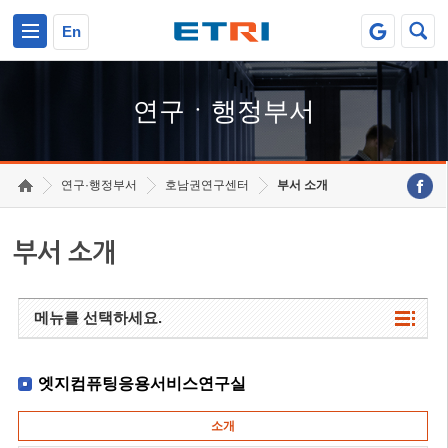
본문 바로가기
주요메뉴 바로가기
하단메뉴 바로가기
En
연구ㆍ행정부서
연구·행정부서
호남권연구센터
부서 소개
부서 소개
메뉴를 선택하세요.
엣지컴퓨팅응용서비스연구실
소개