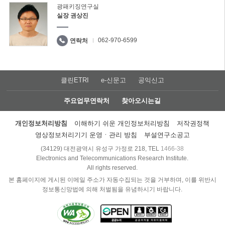
광패키징연구실
실장 권상진
062-970-6599
연락처
클린ETRI
e-신문고
공익신고
주요업무연락처
찾아오시는길
개인정보처리방침
이해하기 쉬운 개인정보처리방침
저작권정책
영상정보처리기기 운영ㆍ관리 방침
부설연구소공고
(34129) 대전광역시 유성구 가정로 218, TEL
1466-38
Electronics and Telecommunications Research Institute.
All rights reserved.
본 홈페이지에 게시된 이메일 주소가 자동수집되는 것을 거부하며, 이를 위반시
정보통신망법에 의해 처벌됨을 유념하시기 바랍니다.