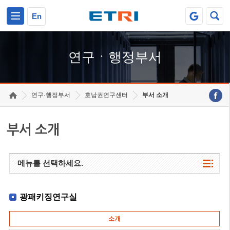
본문 바로가기
주요메뉴 바로가기
하단메뉴 바로가기
En
연구ㆍ행정부서
연구·행정부서
호남권연구센터
부서 소개
부서 소개
메뉴를 선택하세요.
광패키징연구실
소개