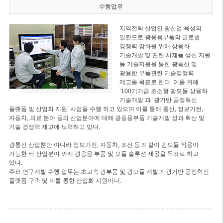
수행업무
지역전략 산업인 광산업 육성의
일환으로 광응용부품의 글로벌
경쟁력 강화를 위해 상용화
기술개발 및 관련 시제품 생산 지원
등 기술지원을 통한 광통신 및
광융합 부품관련 기술경쟁력
제고를 목표로 한다. 이를 위해
‘100기가급 초소형 광모듈 상용화
기술개발’과 ‘광기반 공정혁신
플랫폼 및 산업화 지원’ 사업을 수행 하고 있으며 이를 통해 통신, 정보가전,
자동차, 의료 분야 등의 산업분야에 대해 광응용부품 기술개발 성과 확산 및
기술 경쟁력 제고에 노력하고 있다.
광통신 산업뿐만 아니라 정보가전, 자동차, 조선 등과 같이 광모듈 적용이
가능한 타 산업분야 까지 광응용 부품 및 모듈 솔루션 제공을 목표로 하고
있다.
주요 연구개발 수행 업무는 초고속 광부품 및 광모듈 개발과 광기반 공정혁신
플랫폼 구축 및 이를 통한 산업화 지원이다.