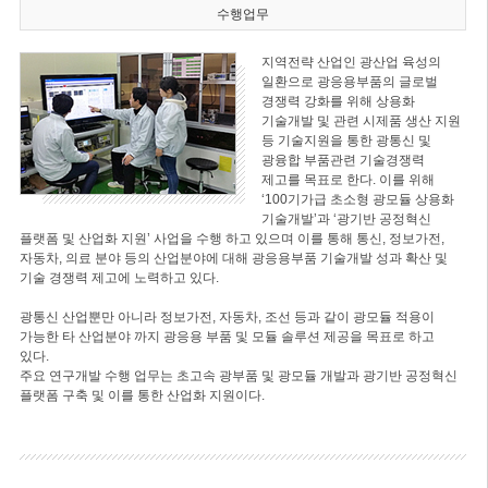
수행업무
지역전략 산업인 광산업 육성의
일환으로 광응용부품의 글로벌
경쟁력 강화를 위해 상용화
기술개발 및 관련 시제품 생산 지원
등 기술지원을 통한 광통신 및
광융합 부품관련 기술경쟁력
제고를 목표로 한다. 이를 위해
‘100기가급 초소형 광모듈 상용화
기술개발’과 ‘광기반 공정혁신
플랫폼 및 산업화 지원’ 사업을 수행 하고 있으며 이를 통해 통신, 정보가전,
자동차, 의료 분야 등의 산업분야에 대해 광응용부품 기술개발 성과 확산 및
기술 경쟁력 제고에 노력하고 있다.
광통신 산업뿐만 아니라 정보가전, 자동차, 조선 등과 같이 광모듈 적용이
가능한 타 산업분야 까지 광응용 부품 및 모듈 솔루션 제공을 목표로 하고
있다.
주요 연구개발 수행 업무는 초고속 광부품 및 광모듈 개발과 광기반 공정혁신
플랫폼 구축 및 이를 통한 산업화 지원이다.