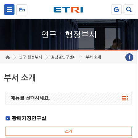
본문 바로가기
주요메뉴 바로가기
하단메뉴 바로가기
En
연구ㆍ행정부서
연구·행정부서
호남권연구센터
부서 소개
부서 소개
메뉴를 선택하세요.
광패키징연구실
소개