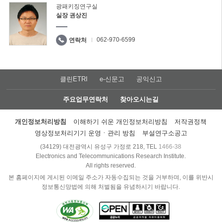
광패키징연구실
실장 권상진
062-970-6599
연락처
클린ETRI
e-신문고
공익신고
주요업무연락처
찾아오시는길
개인정보처리방침
이해하기 쉬운 개인정보처리방침
저작권정책
영상정보처리기기 운영ㆍ관리 방침
부설연구소공고
(34129) 대전광역시 유성구 가정로 218, TEL
1466-38
Electronics and Telecommunications Research Institute.
All rights reserved.
본 홈페이지에 게시된 이메일 주소가 자동수집되는 것을 거부하며, 이를 위반시
정보통신망법에 의해 처벌됨을 유념하시기 바랍니다.