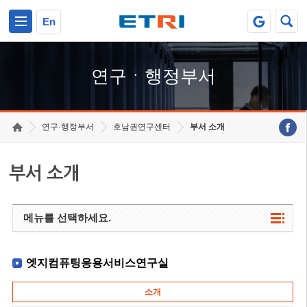
본문 바로가기
주요메뉴 바로가기
하단메뉴 바로가기
En
연구ㆍ행정부서
연구·행정부서
호남권연구센터
부서 소개
부서 소개
메뉴를 선택하세요.
엣지컴퓨팅응용서비스연구실
소개