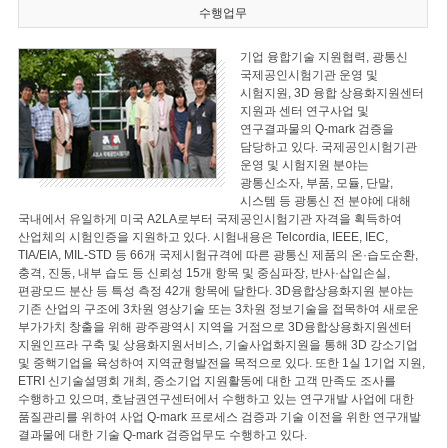
수행업무
기업 융합기술 지원협력, 광통신
국제공인시험기관 운영 및
시험지원, 3D 융합 상용화지원센터
지원과 센터 연구사업 및
연구결과물의 Q-mark 검증을
담당하고 있다. 국제공인시험기관
운영 및 시험지원 분야는
광통신소자, 부품, 모듈, 단말,
시스템 등 광통신 전 분야에 대해
국내에서 유일하게 미국 A2LA로부터 국제공인시험기관 자격을 획득하여
산업체의 시험인증을 지원하고 있다. 시험내용은 Telcordia, IEEE, IEC,
TIA/EIA, MIL-STD 등 66개 국제시험규격에 따른 광통신 제품의 온·습도순환,
충격, 진동, 내부 습도 등 신뢰성 15개 항목 및 중심파장, 반사·삽입손실,
편광모드 분산 등 특성 측정 42개 항목에 달한다. 3D융합상용화지원 분야는
기존 산업의 구조에 3차원 영상기술 또는 3차원 정보기술을 접목하여 새로운
부가가치 창출을 위해 광주광역시 지역을 거점으로 3D융합상용화지원센터
지원인프라 구축 및 상용화지원서비스, 기술사업화지원을 통해 3D 강소기업
및 중핵기업을 육성하여 지역균형발전을 목적으로 있다. 또한 1실 1기업 지원,
ETRI 신기술설명회 개최, 중소기업 지원활동에 대한 고객 만족도 조사를
수행하고 있으며, 호남권연구센터에서 수행하고 있는 연구개발 사업에 대한
품질관리를 위하여 사업 Q-mark 프로세스 검증과 기술 이전을 위한 연구개발
결과물에 대한 기술 Q-mark 검증업무도 수행하고 있다.