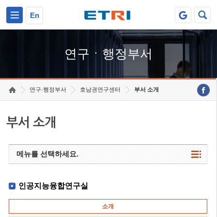
본문 바로가기
주요메뉴 바로가기
하단메뉴 바로가기
En
연구ㆍ행정부서
연구·행정부서
호남권연구센터
부서 소개
부서 소개
메뉴를 선택하세요.
인공지능융합연구실
소개