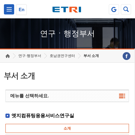
본문 바로가기
주요메뉴 바로가기
하단메뉴 바로가기
En
연구ㆍ행정부서
연구·행정부서
호남권연구센터
부서 소개
부서 소개
메뉴를 선택하세요.
엣지컴퓨팅응용서비스연구실
소개