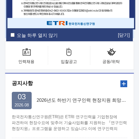
ETRI Insight
ETRI Journal
전자통신동향분석
ETRI 웹진
ETRI 간행물
전자도서관
[닫기]
오늘 하루 열지 않기
인력채용
입찰공고
공동/위탁
공지사항
03
2026년도 하반기 연구인력 현장지원 희망기업 신청/접수
2026.08
한국전자통신연구원(ETRI)은 ETRI 연구인력을 기업현장에
파견하여 현장수요에 맞추어 기술사업화를 지원하는 『연구인력
현장지원』프로그램을 운영하고 있습니다.이에 연구인력의
지원을 희망하는 중소.중견기업에서는 신청하여 주시기