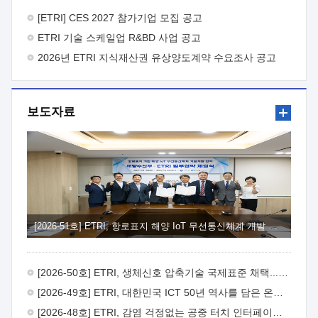
바랍니다.
2026년 8월 한국전자통신연구원장
1. 추진개요

추진목적: ETRI 인력을 기업현장에 파견. 기술지원을
[ETRI] CES 2027 참가기업 모집 공고
실시함으로써 ETRI 개발기술의 사업화를 지원하여
ETRI 기술 스케일업 R&BD 사업 공고
사업화성과를 극대화하고, 지원기업을 강견기업으로 육성하고자
함.
2026년 ETRI 지식재산권 유상양도계약 수요조사 공고
 신청자격: ETRI 협력기업 및 일반 ICT 중소기업*
협력기업: ETRI 창업/연구소기업, 기술이전/출자기업 등 ETRI
개발기술을 사업화하고자 하는 기업
 파견기간: 1년 이상
[최대 3년까지 연속지원 가능]* 연속지원은 지원완료 시점에서
보도자료
당해 지원실적과 차기 지원계획을 평가하여 결정
 기업부담:
연구인력 연봉기준 30 ~ 40%* (1년차) 연봉의 30%, (2 ~ 3년차)
연봉의 40%
 추진일정(1)희망기업 신청/접수(2)희망인력-
희망기업 매칭(3)현장조사/ 선정(심의)(4)협약체결(5)
기업파견8월 3일 ~ 14일
8월 17일 ~ 26일
9월초순
9월 중순
10월 이후* 상기일정은 희망인력-희망기업간 매칭 원활시를
가정한 것으로 상황에 따라 상당기간 일정이 지연될 수 있음. **
(1)희망인력-희망기업간 적합성이 낮다고 판단되거나, (2)
희망인력이 파견의사를 철회할 경우 후속 절차가 진행되지 않을
[2026-51호] ETRI, 항로표지 해양 IoT 무선통신체계 개발 나선다
수 있음.2. 현장지원 희망인력 및 상세이력
 희망인력
목록기술분야연구인력번호지원가능 기술반도체/
전자소자A반도체 소자(trasistor/diode) 제작 공정 전자소자 제작
[2026-50호] ETRI, 생체신호 압축기술 국제표준 채택...의료 AI 시대 연다
공정(FET / SBD 등 )유기물 반도체 소재 및 소자 설계, 합성 및
제작바이오센서 설계/제작토양/수질/가스 센서 설계/
[2026-49호] ETRI, 대한민국 ICT 50년 역사를 담은 온라인 50년사 공개
제작광소자응용B광 센서 및 응용 시스템시스템 제어 및 데이터
[2026-48호] ETRI, 감염 걱정없는 공중 터치 인터페이스 시대 연다
처리FPGA 제어, VHDL 프로그램 개발Labview, Python, C