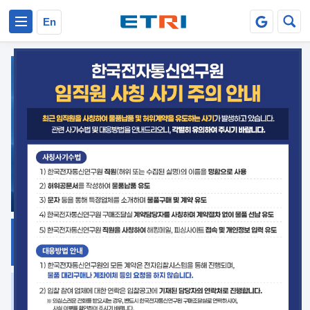
본문 바로가기
주요메뉴 바로가기
En
지식공유
ETRI 오픈소스
플랫폼
거버넌스 대응
발간자료