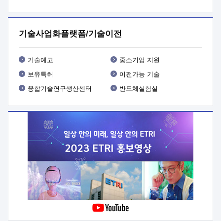
프로그램 개발
 상세이력ㅇ(붙 임1) 대상인력 A 상세이력ㅇ(붙
임2) 대상인력 B 상세이력
3. 신청방법 및 향후일정 등

신청방법: 이메일 (verdi@etri.re.kr)* <별첨양식>을 작성하여
기술사업화플랫폼/기술이전
제출
 문 의 처: ETRI사업화본부 기업성장지원부
기업성장지원전략실ㅇ오경석 책임 연구원 (T. 042-860-5076,
verdi@etri.re.kr)
 제출양식
ㅇ(별첨양식) ETRI연구인력
기술예고
중소기업 지원
현장지원 신청서 (기업)
보유특허
이전가능 기술
융합기술연구생산센터
반도체실험실