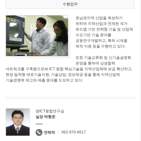
수행업무
호남권지역 산업을 육성하기
위하여 지역산업과 연계된 국가
로드맵 기반 전략형 기술 및 산업체
수요기반 기술 분야를
공동연구개발하고, 특허 시제품
제작 지원 등을 수행하고 있다.
또한 기술교류회 및 신기술설명회
운영을 통하여 상생협력
네트워크를 구축함으로써 ICT 융합 핵심기술을 지역산업체에 보급 확산하고,
현장 밀착형 애로기술지원, 기술상담, 정보제공 등을 통해 지역산업체
기술경쟁력 제고와 매출 증대를 도모하고 있다.
광ICT융합연구실
실장 박형준
062-970-6617
연락처