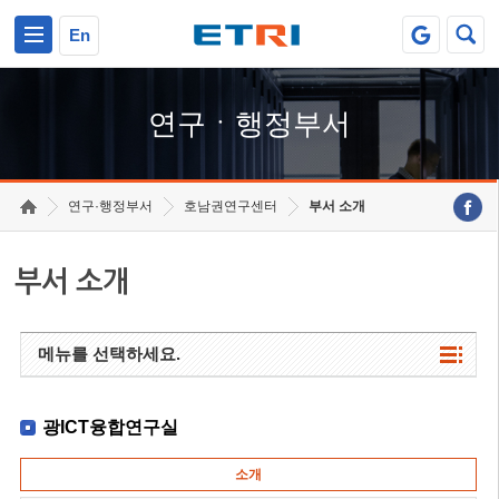
본문 바로가기
주요메뉴 바로가기
하단메뉴 바로가기
En
연구ㆍ행정부서
연구·행정부서
호남권연구센터
부서 소개
부서 소개
메뉴를 선택하세요.
광ICT융합연구실
소개