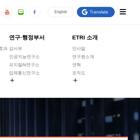
Translate
En
glish
연구·행정부서
ETRI 소개
급효과
감사부
인사말
인공지능연구소
연구원소개
피지컬AI연구소
연혁
입체통신연구소
조직도
공간미디어연구소
기타 공개정보
ADX융합연구소
원규 제·개정 예고
ICT전략연구소
연구원 고객헌장
인공지능안전연구소
ETRI CI
우주항공반도체전략연구단
주요업무연락처
대경권연구본부
찾아오시는길
호남권연구본부