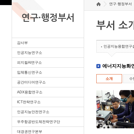
연구·행정부서
연구·행정부서
부서 소
감사부
인공지능융합연구
인공지능연구소
피지컬AI연구소
에너지지능화
입체통신연구소
소개
수
공간미디어연구소
ADX융합연구소
ICT전략연구소
인공지능안전연구소
우주항공반도체전략연구단
대경권연구본부