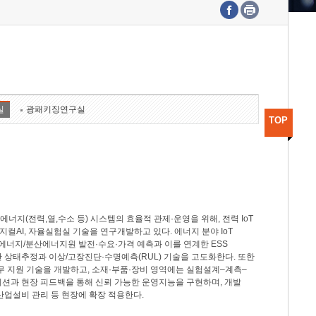
수도권연구본부
기획본부
사업화본부
행정본부
대외협력부
실
광패키징연구실
TOP
지(전력,열,수소 등) 시스템의 효율적 관제·운영을 위해, 전력 IoT
M, 피지컬AI, 자율실험실 기술을 연구개발하고 있다. 에너지 분야 IoT
너지/분산에너지원 발전·수요·가격 예측과 이를 연계한 ESS
반 상태추정과 이상/고장진단·수명예측(RUL) 기술을 고도화한다. 또한
무 지원 기술을 개발하고, 소재·부품·장비 영역에는 실험설계–계측–
이션과 현장 피드백을 통해 신뢰 가능한 운영지능을 구현하며, 개발
산업설비 관리 등 현장에 확장 적용한다.