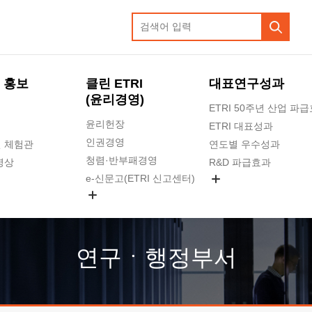
 홍보
클린 ETRI
대표연구성과
(윤리경영)
ETRI 50주년 산업 파
윤리헌장
ETRI 대표성과
인권경영
 체험관
연도별 우수성과
청렴·반부패경영
영상
R&D 파급효과
e-신문고(ETRI 신고센터)
지식공유플랫폼
공익신고
청렴포털 신고
고객의소리
연구ㆍ행정부서
수의계약 현황
부패징계 현황
감사결과공개