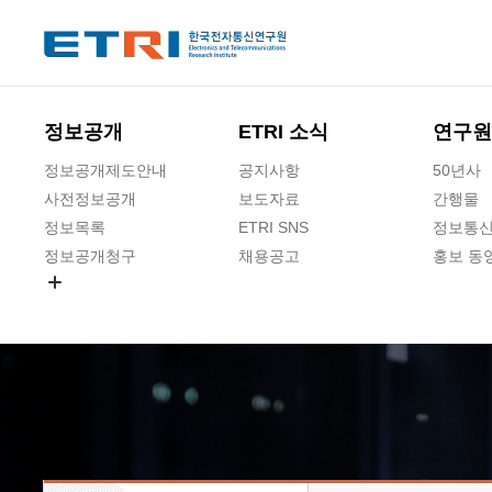
본문 바로가기
주요메뉴 바로가기
하단메뉴 바로가기
정보공개
ETRI 소식
연구원
정보공개제도안내
공지사항
50년사
사전정보공개
보도자료
간행물
정보목록
ETRI SNS
정보통신
정보공개청구
채용공고
홍보 동
경영공시
공공데이터개방
사업실명제