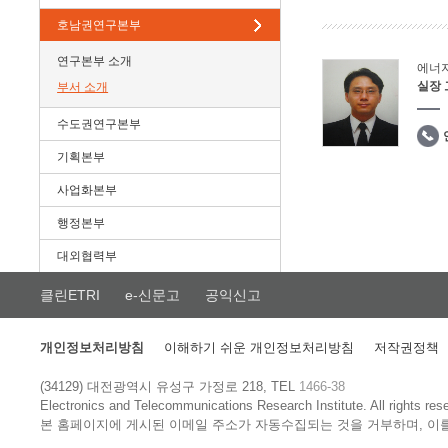
호남권연구본부
연구본부 소개
에너
실장
부서 소개
수도권연구본부
기획본부
사업화본부
행정본부
대외협력부
클린ETRI
e-신문고
공익신고
개인정보처리방침
이해하기 쉬운 개인정보처리방침
저작권정책
(34129) 대전광역시 유성구 가정로 218, TEL
1466-38
Electronics and Telecommunications Research Institute.
All rights res
본 홈페이지에 게시된 이메일 주소가 자동수집되는 것을 거부하며, 이