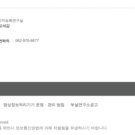
지지능화연구실
 고석갑
062-970-6677
연락처
영상정보처리기기 운영ㆍ관리 방침
부설연구소공고
erved.
를 위반시 정보통신망법에 의해 처벌됨을 유념하시기 바랍니다.