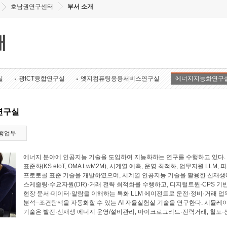
호남권연구센터
부서 소개
개
실
광ICT융합연구실
엣지컴퓨팅응용서비스연구실
에너지지능화연구
연구실
행업무
에너지 분야에 인공지능 기술을 도입하여 지능화하는 연구를 수행하고 있다. 에너
표준화(KS eIoT, OMA LwM2M), 시계열 예측, 운영 최적화, 업무지원 LL
프로토콜 표준 기술을 개발하였으며, 시계열 인공지능 기술을 활용한 신재생에
스케줄링·수요자원(DR)·거래 전략 최적화를 수행하고, 디지털트윈·CPS 기
현장 문서·데이터·알람을 이해하는 특화 LLM 에이전트로 운전·정비·거래 업
분석–조건탐색을 자동화할 수 있는 AI 자율실험실 기술을 연구한다. 시뮬레
기술은 발전·신재생 에너지 운영/설비관리, 마이크로그리드·전력거래, 철도·