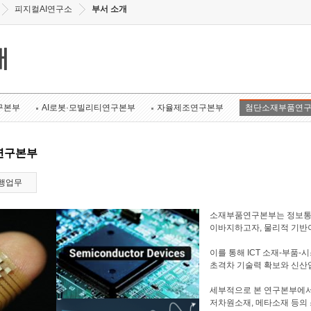
피지컬AI연구소
부서 소개
개
구본부
AI로봇·모빌리티연구본부
자율제조연구본부
첨단소재부품연
연구본부
행업무
소재부품연구본부는 정보통신
이바지하고자, 물리적 기반이
이를 통해 ICT 소재-부품
초격차 기술력 확보와 신산업
세부적으로 본 연구본부에서는
저차원소재, 메타소재 등의 