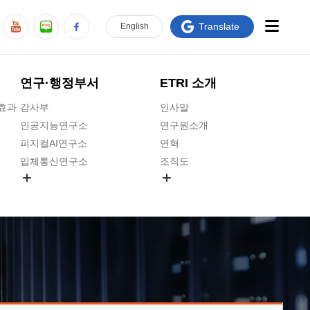
Translate
En
glish
연구·행정부서
ETRI 소개
급효과
감사부
인사말
인공지능연구소
연구원소개
피지컬AI연구소
연혁
입체통신연구소
조직도
공간미디어연구소
기타 공개정보
ADX융합연구소
원규 제·개정 예고
ICT전략연구소
연구원 고객헌장
인공지능안전연구소
ETRI CI
우주항공반도체전략연구단
주요업무연락처
대경권연구본부
찾아오시는길
호남권연구본부