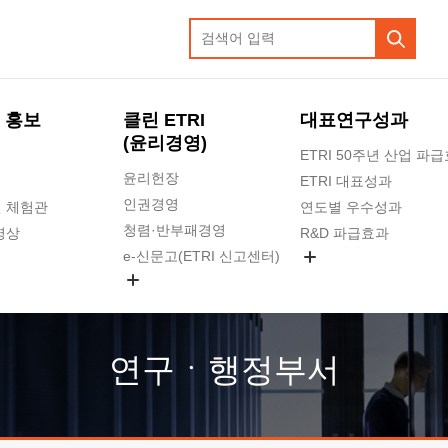
 홍보
클린 ETRI
대표연구성과
(윤리경영)
ETRI 50주년 산업 파
윤리헌장
ETRI 대표성과
인권경영
 체험관
연도별 우수성과
청렴·반부패경영
영상
R&D 파급효과
e-신문고(ETRI 신고센터)
지식공유플랫폼
공익신고
청렴포털 신고
고객의소리
연구ㆍ행정부서
수의계약 현황
부패징계 현황
감사결과공개