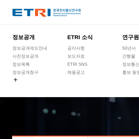
본문 바로가기
주요메뉴 바로가기
하단메뉴 바로가기
정보공개
ETRI 소식
연구원
정보공개제도안내
공지사항
50년사
사전정보공개
보도자료
간행물
정보목록
ETRI SNS
정보통신
정보공개청구
채용공고
홍보 동
경영공시
공공데이터개방
사업실명제