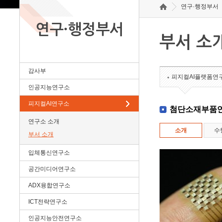
연구·행정부서
연구·행정부서
부서 소
감사부
피지컬AI플랫폼연
인공지능연구소
피지컬AI연구소
첨단소재부품
연구소 소개
소개
수
부서 소개
입체통신연구소
공간미디어연구소
ADX융합연구소
ICT전략연구소
인공지능안전연구소