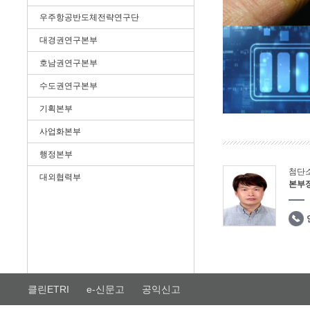
우주항공반도체전략연구단
대경권연구본부
호남권연구본부
수도권연구본부
기획본부
사업화본부
행정본부
첨단
대외협력부
본부
클린ETRI
e-신문고
공익신고