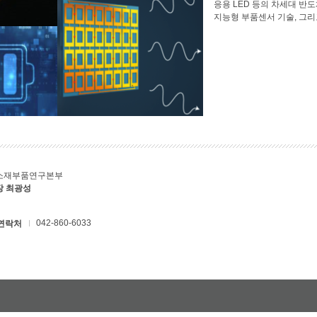
응용 LED 등의 차세대 반
지능형 부품센서 기술, 그
소재부품연구본부
장 최광성
042-860-6033
연락처