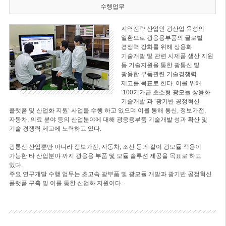
수행업무
지역전략 산업인 광산업 육성의
일환으로 광응용부품의 글로벌
경쟁력 강화를 위해 상용화
기술개발 및 관련 시제품 생산 지원
등 기술지원을 통한 광통신 및
광융합 부품관련 기술경쟁력
제고를 목표로 한다. 이를 위해
‘100기가급 초소형 광모듈 상용화
기술개발’과 ‘광기반 공정혁신
플랫폼 및 산업화 지원’ 사업을 수행 하고 있으며 이를 통해 통신, 정보가전,
자동차, 의료 분야 등의 산업분야에 대해 광응용부품 기술개발 성과 확산 및
기술 경쟁력 제고에 노력하고 있다.
광통신 산업뿐만 아니라 정보가전, 자동차, 조선 등과 같이 광모듈 적용이
가능한 타 산업분야 까지 광응용 부품 및 모듈 솔루션 제공을 목표로 하고
있다.
주요 연구개발 수행 업무는 초고속 광부품 및 광모듈 개발과 광기반 공정혁신
플랫폼 구축 및 이를 통한 산업화 지원이다.