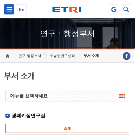
본문 바로가기
주요메뉴 바로가기
하단메뉴 바로가기
En
연구ㆍ행정부서
연구·행정부서
호남권연구센터
부서 소개
부서 소개
메뉴를 선택하세요.
광패키징연구실
소개