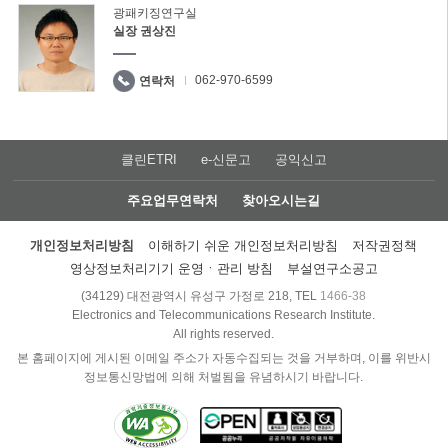
광패키징연구실
실장 권상진
062-970-6599
연락처
클린ETRI
e-신문고
공익신고
주요업무연락처
찾아오시는길
개인정보처리방침
이해하기 쉬운 개인정보처리방침
저작권정책
영상정보처리기기 운영ㆍ관리 방침
부설연구소공고
(34129) 대전광역시 유성구 가정로 218, TEL
1466-38
Electronics and Telecommunications Research Institute.
All rights reserved.
본 홈페이지에 게시된 이메일 주소가 자동수집되는 것을 거부하며, 이를 위반시
정보통신망법에 의해 처벌됨을 유념하시기 바랍니다.