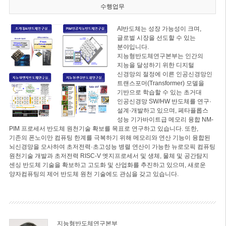
수행업무
AI반도체는 성장 가능성이 크며,
글로벌 시장을 선도할 수 있는
분야입니다.
지능형반도체연구본부는 인간의
지능을 달성하기 위한 디지털
신경망의 절정에 이른 인공신경망인
트랜스포머(Transformer) 모델을
기반으로 학습할 수 있는 초거대
인공신경망 SW/HW 반도체를 연구·
설계·개발하고 있으며, 페타플롭스
성능 기가바이트급 메모리 융합 NM-
PIM 프로세서 반도체 원천기술 확보를 목표로 연구하고 있습니다. 또한,
기존의 폰노이만 컴퓨팅 한계를 극복하기 위해 메모리와 연산 기능이 융합된
뇌신경망을 모사하여 초저전력·초고성능 병렬 연산이 가능한 뉴로모픽 컴퓨팅
원천기술 개발과 초저전력 RISC-V 엣지프로세서 및 생체, 물체 및 공간탐지
센싱 반도체 기술을 확보하고 고도화 및 산업화를 추진하고 있으며, 새로운
양자컴퓨팅의 제어 반도체 원천 기술에도 관심을 갖고 있습니다.
지능형반도체연구본부