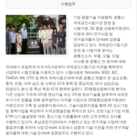
수행업무
기업 융합기술 지원협력, 광통신
국제공인시험기관 운영 및
시험지원, 3D 융합 상용화지원센터
지원과 센터 연구사업 및
연구결과물의 Q-mark 검증을
담당하고 있다. 국제공인시험기관
운영 및 시험지원 분야는
광통신소자, 부품, 모듈, 단말,
시스템 등 광통신 전 분야에 대해
국내에서 유일하게 미국 A2LA로부터 국제공인시험기관 자격을 획득하여
산업체의 시험인증을 지원하고 있다. 시험내용은 Telcordia, IEEE, IEC,
TIA/EIA, MIL-STD 등 66개 국제시험규격에 따른 광통신 제품의 온·습도순환,
충격, 진동, 내부 습도 등 신뢰성 15개 항목 및 중심파장, 반사·삽입손실,
편광모드 분산 등 특성 측정 42개 항목에 달한다. 3D융합상용화지원 분야는
기존 산업의 구조에 3차원 영상기술 또는 3차원 정보기술을 접목하여 새로운
부가가치 창출을 위해 광주광역시 지역을 거점으로 3D융합상용화지원센터
지원인프라 구축 및 상용화지원서비스, 기술사업화지원을 통해 3D 강소기업
및 중핵기업을 육성하여 지역균형발전을 목적으로 있다. 또한 1실 1기업 지원,
ETRI 신기술설명회 개최, 중소기업 지원활동에 대한 고객 만족도 조사를
수행하고 있으며, 호남권연구센터에서 수행하고 있는 연구개발 사업에 대한
품질관리를 위하여 사업 Q-mark 프로세스 검증과 기술 이전을 위한 연구개발
결과물에 대한 기술 Q-mark 검증업무도 수행하고 있다.