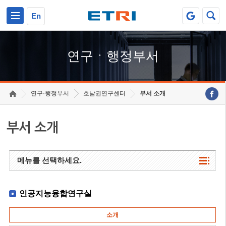
본문 바로가기
주요메뉴 바로가기
하단메뉴 바로가기
En
연구ㆍ행정부서
연구·행정부서
호남권연구센터
부서 소개
부서 소개
메뉴를 선택하세요.
인공지능융합연구실
소개