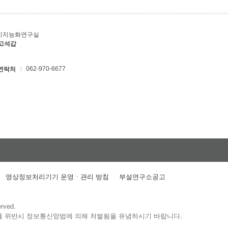
지지능화연구실
 고석갑
062-970-6677
연락처
영상정보처리기기 운영ㆍ관리 방침
부설연구소공고
erved.
를 위반시 정보통신망법에 의해 처벌됨을 유념하시기 바랍니다.