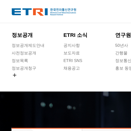
본문 바로가기
주요메뉴 바로가기
하단메뉴 바로가기
정보공개
ETRI 소식
연구원
정보공개제도안내
공지사항
50년사
사전정보공개
보도자료
간행물
정보목록
ETRI SNS
정보통신
정보공개청구
채용공고
홍보 동
경영공시
공공데이터개방
사업실명제