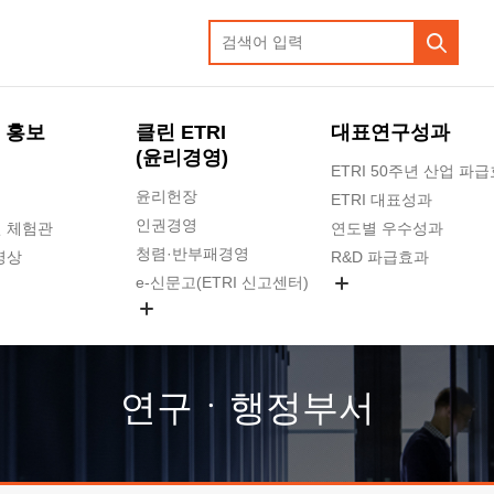
 홍보
클린 ETRI
대표연구성과
(윤리경영)
ETRI 50주년 산업 파
윤리헌장
ETRI 대표성과
인권경영
 체험관
연도별 우수성과
청렴·반부패경영
영상
R&D 파급효과
e-신문고(ETRI 신고센터)
지식공유플랫폼
공익신고
청렴포털 신고
고객의소리
연구ㆍ행정부서
수의계약 현황
부패징계 현황
감사결과공개