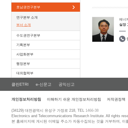
호남권연구본부
연구본부 소개
에너
실장
부서 소개
수도권연구본부
기획본부
사업화본부
행정본부
대외협력부
클린ETRI
e-신문고
공익신고
개인정보처리방침
이해하기 쉬운 개인정보처리방침
저작권정책
(34129) 대전광역시 유성구 가정로 218, TEL
1466-38
Electronics and Telecommunications Research Institute.
All rights res
본 홈페이지에 게시된 이메일 주소가 자동수집되는 것을 거부하며, 이