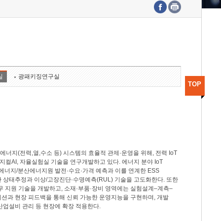
수도권연구본부
기획본부
사업화본부
행정본부
대외협력부
실
광패키징연구실
TOP
지(전력,열,수소 등) 시스템의 효율적 관제·운영을 위해, 전력 IoT
M, 피지컬AI, 자율실험실 기술을 연구개발하고 있다. 에너지 분야 IoT
너지/분산에너지원 발전·수요·가격 예측과 이를 연계한 ESS
반 상태추정과 이상/고장진단·수명예측(RUL) 기술을 고도화한다. 또한
무 지원 기술을 개발하고, 소재·부품·장비 영역에는 실험설계–계측–
이션과 현장 피드백을 통해 신뢰 가능한 운영지능을 구현하며, 개발
산업설비 관리 등 현장에 확장 적용한다.