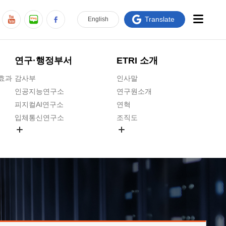
Translate
En
glish
연구·행정부서
ETRI 소개
급효과
감사부
인사말
인공지능연구소
연구원소개
피지컬AI연구소
연혁
입체통신연구소
조직도
공간미디어연구소
기타 공개정보
ADX융합연구소
원규 제·개정 예고
ICT전략연구소
연구원 고객헌장
인공지능안전연구소
ETRI CI
우주항공반도체전략연구단
주요업무연락처
대경권연구본부
찾아오시는길
호남권연구본부