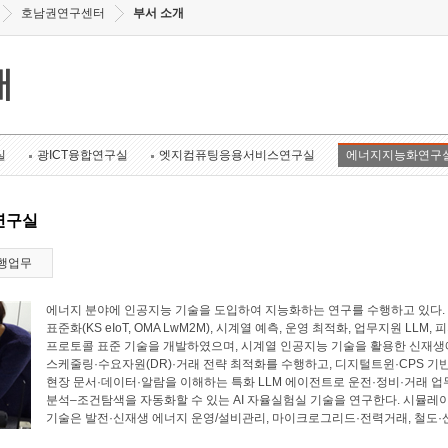
호남권연구센터
부서 소개
개
실
광ICT융합연구실
엣지컴퓨팅응용서비스연구실
에너지지능화연구
연구실
행업무
에너지 분야에 인공지능 기술을 도입하여 지능화하는 연구를 수행하고 있다. 에너
표준화(KS eIoT, OMA LwM2M), 시계열 예측, 운영 최적화, 업무지원 LL
프로토콜 표준 기술을 개발하였으며, 시계열 인공지능 기술을 활용한 신재생에
스케줄링·수요자원(DR)·거래 전략 최적화를 수행하고, 디지털트윈·CPS 기
현장 문서·데이터·알람을 이해하는 특화 LLM 에이전트로 운전·정비·거래 업
분석–조건탐색을 자동화할 수 있는 AI 자율실험실 기술을 연구한다. 시뮬레
기술은 발전·신재생 에너지 운영/설비관리, 마이크로그리드·전력거래, 철도·