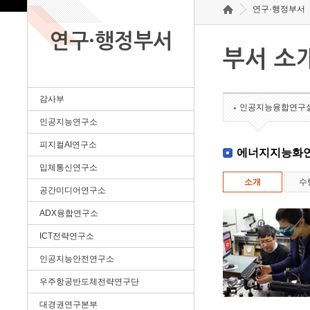
연구·행정부서
연구·행정부서
부서 소
감사부
인공지능융합연구
인공지능연구소
피지컬AI연구소
에너지지능화
입체통신연구소
소개
수
공간미디어연구소
ADX융합연구소
ICT전략연구소
인공지능안전연구소
우주항공반도체전략연구단
대경권연구본부