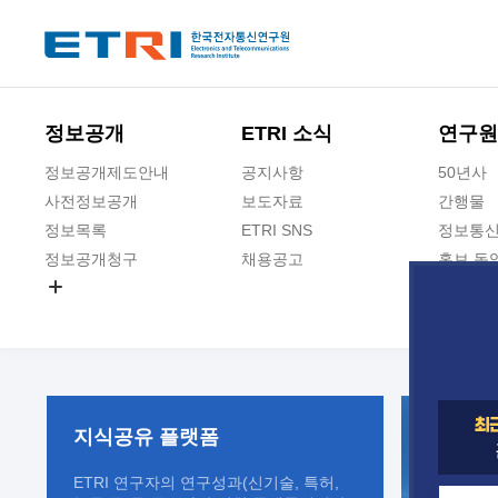
본문 바로가기
주요메뉴 바로가기
정보공개
ETRI 소식
연구원
정보공개제도안내
공지사항
50년사
사전정보공개
보도자료
간행물
정보목록
ETRI SNS
정보통신
정보공개청구
채용공고
홍보 동
경영공시
공공데이터개방
사업실명제
지식공유
플랫폼
ETRI 연구자의 연구성과(신기술, 특허,