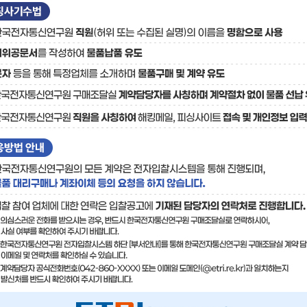
료
기술사업화플랫폼/기술
기술예고
중소기
보유특허
이전가
융합기술연구생산센터
반도