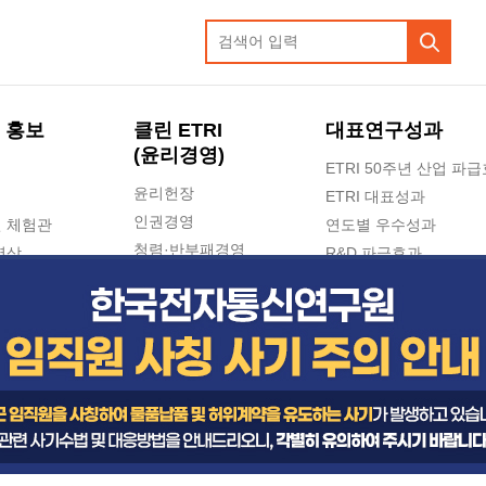
 홍보
클린 ETRI
대표연구성과
(윤리경영)
ETRI 50주년 산업 파
윤리헌장
ETRI 대표성과
인권경영
 체험관
연도별 우수성과
청렴·반부패경영
영상
R&D 파급효과
e-신문고(ETRI 신고센터)
지식공유플랫폼
공익신고
청렴포털 신고
고객의소리
수의계약 현황
부패징계 현황
감사결과공개