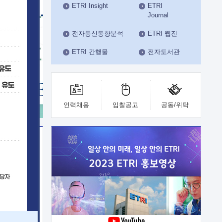
ETRI Insight
ETRI
수도권연구본부
Journal
기획본부
사업화본부
전자통신동향분석
ETRI 웹진
행정본부
ETRI 간행물
전자도서관
대외협력부
인력채용
입찰공고
공동/위탁
이전
업 지원
능 기술
체실험실