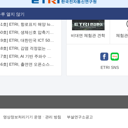
[2026-52호] ETRI, ITU-T 자율주행차 국제표준화 주도한다
루 열지 않기
[2026-51호] ETRI, 항로표지 해양 IoT 무선통신체계 개발 나선다
[2026-50호] ETRI, 생체신호 압축기술 국제표준 채택...의료 AI 시대 연다
비대면
체험관 견학
체험관
[2026-49호] ETRI, 대한민국 ICT 50년 역사를 담은 온라인 50년사 공개
[2026-48호] ETRI, 감염 걱정없는 공중 터치 인터페이스 시대 연다
[2026-47호] ETRI, AI 기반 주파수 예측기술 국제표준 이끌어
[2026-46호] ETRI, 출연연 오픈소스 협의체 '범출연연'으로 확대 운영
ETRI SNS
영상정보처리기기 운영ㆍ관리 방침
부설연구소공고