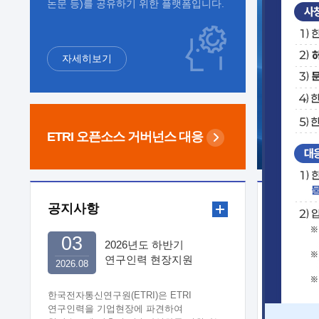
논문 등)를 공유하기 위한 플랫폼입니다.
자세히보기
ETRI 오픈소스
거버넌스 대응
공지사항
보도자
03
2026년도 하반기
연구인력 현장지원
2026.08
희망기업 신청/접수
한국전자통신연구원(ETRI)은 ETRI
연구인력을 기업현장에 파견하여