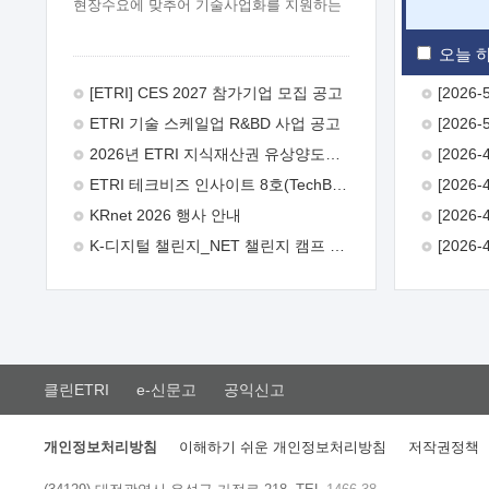
현장수요에 맞추어 기술사업화를 지원하는
『연구인력 현장지원』프로그램을
운영하고 있습니다.이에 연구인력의 지원을
오늘 하
희망하는 중소.중견기업에서는 신청하여
주시기 바랍니다.
2026년 8월
[ETRI] CES 2027 참가기업 모집 공고
한국전자통신연구원장
1. 추진개요

ETRI 기술 스케일업 R&BD 사업 공고
추진목적: ETRI 인력을 기업현장에 파견.
기술지원을 실시함으로써 ETRI 개발기술의
2026년 ETRI 지식재산권 유상양도계약 수요조사 공고
사업화를 지원하여 사업화성과를
ETRI 테크비즈 인사이트 8호(TechBiz Insight Vol.8) 발간
극대화하고, 지원기업을 강견기업으로
육성하고자 함.
 신청자격: ETRI
KRnet 2026 행사 안내
협력기업 및 일반 ICT 중소기업* 협력기업:
K-디지털 챌린지_NET 챌린지 캠프 시즌13 안내
ETRI 창업/연구소기업, 기술이전/출자기업
등 ETRI 개발기술을 사업화하고자 하는
기업
 파견기간: 1년 이상 [최대 3년까지
연속지원 가능]* 연속지원은 지원완료
시점에서 당해 지원실적과 차기 지원계획을
평가하여 결정
 기업부담: 연구인력
연봉기준 30 ~ 40%* (1년차) 연봉의 30%,
클린ETRI
e-신문고
공익신고
(2 ~ 3년차) 연봉의 40%
 추진일정(1)
희망기업 신청/접수(2)희망인력-희망기업
매칭(3)현장조사/ 선정(심의)(4)협약체결
개인정보처리방침
이해하기 쉬운 개인정보처리방침
저작권정책
(5)기업파견8월 3일 ~ 14일
8월 17일 ~
26일
9월초순
9월 중순
10월 이후*