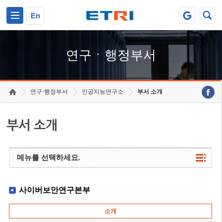
본문 바로가기
주요메뉴 바로가기
하단메뉴 바로가기
En
연구ㆍ행정부서
연구·행정부서
인공지능연구소
부서 소개
부서 소개
메뉴를 선택하세요.
사이버보안연구본부
소개