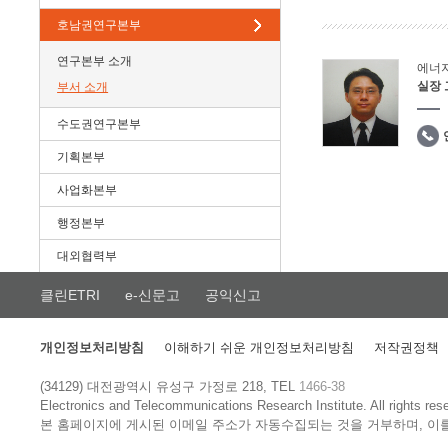
호남권연구본부
연구본부 소개
에너
실장
부서 소개
수도권연구본부
기획본부
사업화본부
행정본부
대외협력부
클린ETRI
e-신문고
공익신고
개인정보처리방침
이해하기 쉬운 개인정보처리방침
저작권정책
(34129) 대전광역시 유성구 가정로 218, TEL
1466-38
Electronics and Telecommunications Research Institute.
All rights res
본 홈페이지에 게시된 이메일 주소가 자동수집되는 것을 거부하며, 이