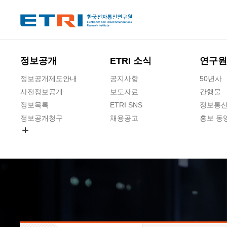
본문 바로가기
주요메뉴 바로가기
하단메뉴 바로가기
정보공개
ETRI 소식
연구원
정보공개제도안내
공지사항
50년사
사전정보공개
보도자료
간행물
정보목록
ETRI SNS
정보통신
정보공개청구
채용공고
홍보 동
경영공시
공공데이터개방
사업실명제