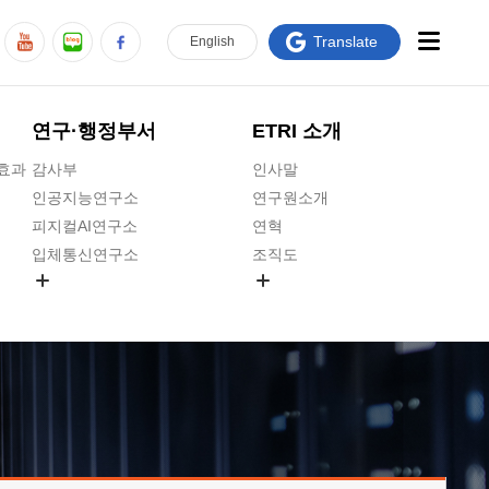
Translate
En
glish
연구·행정부서
ETRI 소개
급효과
감사부
인사말
인공지능연구소
연구원소개
피지컬AI연구소
연혁
입체통신연구소
조직도
공간미디어연구소
기타 공개정보
ADX융합연구소
원규 제·개정 예고
ICT전략연구소
연구원 고객헌장
인공지능안전연구소
ETRI CI
우주항공반도체전략연구단
주요업무연락처
대경권연구본부
찾아오시는길
호남권연구본부