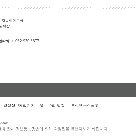
지지능화연구실
 고석갑
062-970-6677
연락처
영상정보처리기기 운영ㆍ관리 방침
부설연구소공고
erved.
를 위반시 정보통신망법에 의해 처벌됨을 유념하시기 바랍니다.