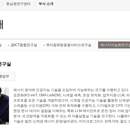
호남권연구센터
부서 소개
개
실
광ICT융합연구실
엣지컴퓨팅응용서비스연구실
에너지지능화연구
연구실
행업무
에너지 분야에 인공지능 기술을 도입하여 지능화하는 연구를 수행하고 있다. 에너
표준화(KS eIoT, OMA LwM2M), 시계열 예측, 운영 최적화, 업무지원 LL
프로토콜 표준 기술을 개발하였으며, 시계열 인공지능 기술을 활용한 신재생에
스케줄링·수요자원(DR)·거래 전략 최적화를 수행하고, 디지털트윈·CPS 기
현장 문서·데이터·알람을 이해하는 특화 LLM 에이전트로 운전·정비·거래 업
분석–조건탐색을 자동화할 수 있는 AI 자율실험실 기술을 연구한다. 시뮬레
기술은 발전·신재생 에너지 운영/설비관리, 마이크로그리드·전력거래, 철도·