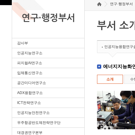
연구·행정부서
연구·행정부서
부서 소
감사부
인공지능융합연구
인공지능연구소
피지컬AI연구소
에너지지능화
입체통신연구소
소개
수
공간미디어연구소
ADX융합연구소
ICT전략연구소
인공지능안전연구소
우주항공반도체전략연구단
대경권연구본부