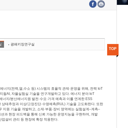
수도권연구본부
기획본부
사업화본부
행정본부
대외협력부
실
광패키징연구실
TOP
지(전력,열,수소 등) 시스템의 효율적 관제·운영을 위해, 전력 IoT
M, 피지컬AI, 자율실험실 기술을 연구개발하고 있다. 에너지 분야 IoT
너지/분산에너지원 발전·수요·가격 예측과 이를 연계한 ESS
반 상태추정과 이상/고장진단·수명예측(RUL) 기술을 고도화한다. 또한
무 지원 기술을 개발하고, 소재·부품·장비 영역에는 실험설계–계측–
이션과 현장 피드백을 통해 신뢰 가능한 운영지능을 구현하며, 개발
산업설비 관리 등 현장에 확장 적용한다.