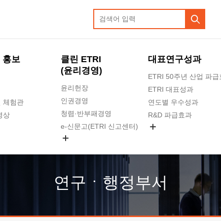
 홍보
클린 ETRI
대표연구성과
(윤리경영)
ETRI 50주년 산업 파
윤리헌장
ETRI 대표성과
인권경영
 체험관
연도별 우수성과
청렴·반부패경영
영상
R&D 파급효과
e-신문고(ETRI 신고센터)
지식공유플랫폼
공익신고
청렴포털 신고
고객의소리
연구ㆍ행정부서
수의계약 현황
부패징계 현황
감사결과공개