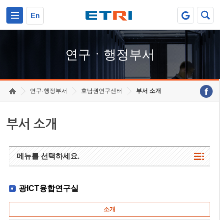
본문 바로가기
주요메뉴 바로가기
하단메뉴 바로가기
En
연구ㆍ행정부서
연구·행정부서
호남권연구센터
부서 소개
부서 소개
메뉴를 선택하세요.
광ICT융합연구실
소개