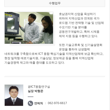
수행업무
호남권지역 산업을 육성하기
위하여 지역산업과 연계된 국가
로드맵 기반 전략형 기술 및 산업체
수요기반 기술 분야를
공동연구개발하고, 특허 시제품
제작 지원 등을 수행하고 있다.
또한 기술교류회 및 신기술설명회
운영을 통하여 상생협력
네트워크를 구축함으로써 ICT 융합 핵심기술을 지역산업체에 보급 확산하고,
현장 밀착형 애로기술지원, 기술상담, 정보제공 등을 통해 지역산업체
기술경쟁력 제고와 매출 증대를 도모하고 있다.
광ICT융합연구실
실장 박형준
062-970-6617
연락처