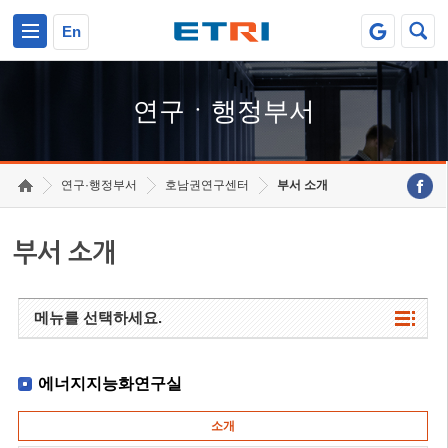
본문 바로가기
주요메뉴 바로가기
하단메뉴 바로가기
En
연구ㆍ행정부서
연구·행정부서
호남권연구센터
부서 소개
부서 소개
메뉴를 선택하세요.
에너지지능화연구실
소개