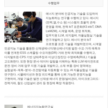
수행업무
에너지 분야에 인공지능 기술을 도입하여
지능화하는 연구를 수행하고 있다. 에너지
(전력,열,수소 등) 시스템의 효율적 관제·
운영을 위해, 전력 IoT 표준화(KS eIoT, OMA
LwM2M), 시계열 예측, 운영 최적화,
업무지원 LLM, 피지컬AI, 자율실험실 기술을
연구개발하고 있다. 에너지 분야 IoT
프로토콜 표준 기술을 개발하였으며, 시계열
인공지능 기술을 활용한 신재생에너지/분산에너지원 발전·수요·가격 예측과
이를 연계한 ESS 스케줄링·수요자원(DR)·거래 전략 최적화를 수행하고,
디지털트윈·CPS 기반 상태추정과 이상/고장진단·수명예측(RUL) 기술을
고도화한다. 또한 현장 문서·데이터·알람을 이해하는 특화 LLM 에이전트로
운전·정비·거래 업무 지원 기술을 개발하고, 소재·부품·장비 영역에는
실험설계–계측–분석–조건탐색을 자동화할 수 있는 AI 자율실험실 기술을
연구한다. 시뮬레이션과 현장 피드백을 통해 신뢰 가능한 운영지능을
구현하며, 개발 기술은 발전·신재생 에너지 운영/설비관리, 마이크로그리드·
전력거래, 철도·산업설비 관리 등 현장에 확장 적용한다.
에너지지능화연구실