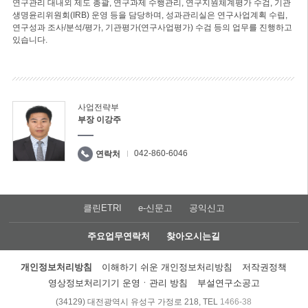
연구관리 대내외 제도 총괄, 연구과제 수행관리, 연구지원체계평가 수검, 기관
생명윤리위원회(IRB) 운영 등을 담당하며, 성과관리실은 연구사업계획 수립,
연구성과 조사/분석/평가, 기관평가(연구사업평가) 수검 등의 업무를 진행하고
있습니다.
사업전략부
부장 이강주
042-860-6046
연락처
클린ETRI
e-신문고
공익신고
주요업무연락처
찾아오시는길
개인정보처리방침
이해하기 쉬운 개인정보처리방침
저작권정책
영상정보처리기기 운영ㆍ관리 방침
부설연구소공고
(34129) 대전광역시 유성구 가정로 218, TEL
1466-38