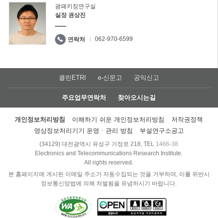
광패키징연구실
실장 권상진
062-970-6599
연락처
클린ETRI
e-신문고
공익신고
주요업무연락처
찾아오시는길
개인정보처리방침
이해하기 쉬운 개인정보처리방침
저작권정책
영상정보처리기기 운영ㆍ관리 방침
부설연구소공고
(34129) 대전광역시 유성구 가정로 218, TEL
1466-38
Electronics and Telecommunications Research Institute.
All rights reserved.
본 홈페이지에 게시된 이메일 주소가 자동수집되는 것을 거부하며, 이를 위반시
정보통신망법에 의해 처벌됨을 유념하시기 바랍니다.